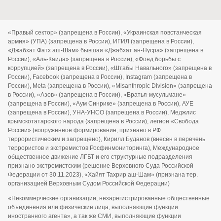
«Правый сектор» (запрещена в России), «Украинская повстанческая
армия» (УПА) (запрещена в России), ИГИЛ (запрещена в России),
«Джабхат Фатх аш-Шам» бывшая «Джабхат ан-Нусра» (запрещена в
России), «Аль-Каида» (запрещена в России), «Фонд борьбы с
коррупцией» (запрещена в России), «Штабы Навального» (запрещена в
России), Facebook (запрещена в России), Instagram (запрещена в
России), Meta (запрещена в России), «Misanthropic Division» (запрещена
в России), «Азов» (запрещена в России), «Братья-мусульмане»
(запрещена в России), «Аум Синрике» (запрещена в России), АУЕ
(запрещена в России), УНА-УНСО (запрещена в России), Меджлис
крымскотатарского народа (запрещена в России), легион «Свобода
России» (вооруженное формирование, признано в РФ
террористическим и запрещено), Кирилл Буданов (внесён в перечень
террористов и экстремистов Росфинмониторинга), Международное
общественное движение ЛГБТ и его структурные подразделения
признано экстремистским (решение Верховного Суда Российской
Федерации от 30.11.2023), «Хайят Тахрир аш-Шам» (признана тер.
организацией Верховным Судом Российской Федерации)
«Некоммерческие организации, незарегистрированные общественные
объединения или физические лица, выполняющие функции
иностранного агента», а так же СМИ, выполняющие функции