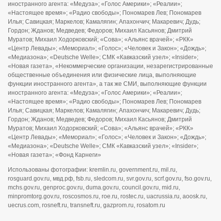
иностранного агента: «Медуза»; «Голос Америки»; «Реалии»;
«Настоящее время»; «Радио свободы»; Пономарев Лев; Пономарев
Илья; Савицкая; Маркелов; Камалягин; Апахончич; Макаревич; Дудь;
Гордон; Жданов; Медведев; Федоров; Михаил Касьянов; Дмитрий
Муратов; Михаил Ходорковский; «Сова»; «Альянс врачей»; «РКК»
«Центр Левады»; «Мемориал»; «Голос»; «Человек и Закон»; «Дождь»;
«Медиазона»; «Deutsche Welle»; СМК «Кавказский узел»; «Insider»;
«Новая газета», «Некоммерческие организации, незарегистрированные
общественные объединения или физические лица, выполняющие
функции иностранного агента», а так же СМИ, выполняющие функции
иностранного агента: «Медуза»; «Голос Америки»; «Реалии»;
«Настоящее время»; «Радио свободы»; Пономарев Лев; Пономарев
Илья; Савицкая; Маркелов; Камалягин; Апахончич; Макаревич; Дудь;
Гордон; Жданов; Медведев; Федоров; Михаил Касьянов; Дмитрий
Муратов; Михаил Ходорковский; «Сова»; «Альянс врачей»; «РКК»
«Центр Левады»; «Мемориал»; «Голос»; «Человек и Закон»; «Дождь»;
«Медиазона»; «Deutsche Welle»; СМК «Кавказский узел»; «Insider»;
«Новая газета»; «Фонд Карнеги»
Использованы фотографии: kremlin.ru, government.ru, mil.ru,
rosguard.gov.ru, мвд.рф, fsb.ru, sledcom.ru, svr.gov.ru, scrf.gov.ru, fso.gov.ru,
mchs.gov.ru, genproc.gov.ru, duma.gov.ru, council.gov.ru, mid.ru,
minpromtorg.gov.ru, roscosmos.ru, roe.ru, rostec.ru, uacrussia.ru, aoosk.ru,
uecrus.com, rosneft.ru, transneft.ru, gazprom.ru, rosatom.ru