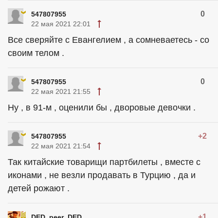
0
547807955
22 мая 2021 22:01
Все сверяйте с Евангелием , а сомневаетесь - со
своим телом .
0
547807955
22 мая 2021 21:55
Ну , в 91-м , оценили бы , дворовые девочки .
+2
547807955
22 мая 2021 21:54
Так китайские товарищи партбилеты , вместе с
иконами , не везли продавать в Турцию , да и
детей рожают .
+1
DED_peer_DED