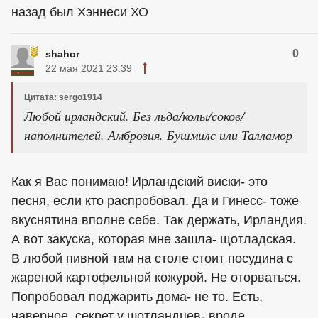
назад был Хэннеси ХО
0
shahor
22 мая 2021 23:39
Цитата: sergo1914
Любой ирландский. Без льда/колы/соков/
наполнителей. Амброзия. Бушмилс или Талламор
Как я Вас понимаю! Ирландский виски- это
песня, если кто распробовал. Да и Гинесс- тоже
вкуснятина вполне себе. Так держать, Ирландия.
А вот закуска, которая мне зашла- щотладская.
В любой пивной там на столе стоит посудина с
жареной картофельной кожурой. Не оторваться.
Попробовал поджарить дома- не то. Есть,
наверное, секрет у шотландцев- вроде