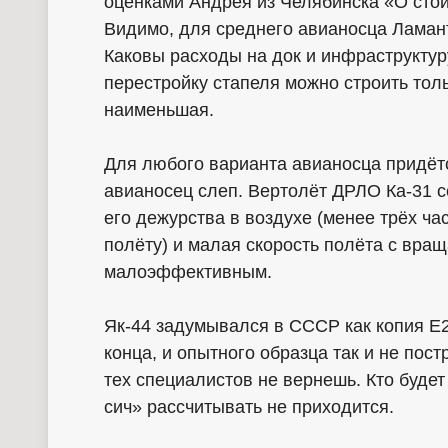
оценками Андрея из Челябинска «О стои
Видимо, для среднего авианосца Ламан
Каковы расходы на док и инфраструктуру
перестройку стапеля можно строить тол
наименьшая.
Для любого варианта авианосца придётс
авианосец слеп. Вертолёт ДРЛО Ка-31 с
его дежурства в воздухе (менее трёх ча
полёту) и малая скорость полёта с вра
малоэффективным.
Як-44 задумывался в СССР как копия Е
конца, и опытного образца так и не пос
тех специалистов не вернешь. Кто будет
сич» рассчитывать не приходится.