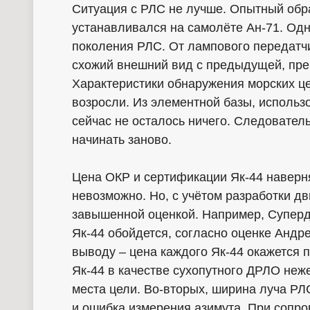
Ситуация с РЛС не лучше. Опытный обра
устанавливался на самолёте Ан-71. Одн
поколения РЛС. От лампового передатчи
схожий внешний вид с предыдущей, пре
Характеристики обнаружения морских ц
возросли. Из элементной базы, использ
сейчас не осталось ничего. Следовател
начинать заново.
Цена ОКР и сертификации Як-44 наверн
невозможно. Но, с учётом разработки дв
завышенной оценкой. Например, Суперд
Як-44 обойдется, согласно оценке Андр
выводу – цена каждого Як-44 окажется п
Як-44 в качестве сухопутного ДРЛО неже
места цели. Во-вторых, ширина луча РЛС
и ошибка измерения азимута. При сопр