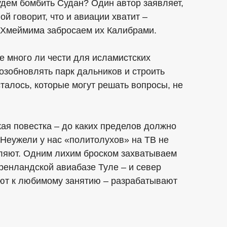
удем бомбить Судан? Один автор заявляет,
ой говорит, что и авиации хватит –
з Хмеймима забросаем их Калибрами.
 много ли чести для исламистских
озобновлять парк дальников и строить
талось, которые могут решать вопросы, не
ая повестка – до каких пределов должно
 Неужели у нас «политолухов» на ТВ не
ляют. Одним лихим броском захватываем
гренландской авиабазе Туле – и север
ают к любимому занятию – разрабатывают