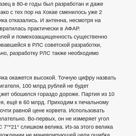
зец в 80-е годы был разработан и даже
ако с тех пор на Хокае сменилось уже 2
ка отказались. И антенна, несмотря на
вратилась практически в АФАР.
елей и помехозащищенность существенно
овавшейся в РЛС советской разработки,
ьно, разработку РЛС также необходимо
яка окажется высокой. Точную цифру назвать
игателя, 100 млрд рублей не будет
жет обошелся гораздо дороже. Партия из 10
ея, ещё в 60 млрд. Приходим к печальному
очти равной цене корвета. Использовать
лательно. Во-первых, он не измеряет угол
 7°*21° слишком велика. Из-за этого велика
овождении не маневрирующей цели ошибка