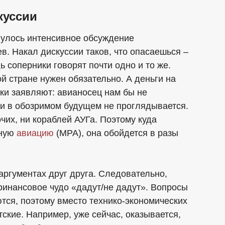
куссии
нулось интенсивное обсуждение
в. Накал дискуссии таков, что опасаешься –
 соперники говорят почти одно и то же.
й стране нужен обязательно. А деньги на
ики заявляют: авианосец нам бы не
, и в обозримом будущем не проглядывается.
очих, ни кораблей АУГа. Поэтому куда
сную
авиацию
(МРА), она обойдется в разы
ргументах друг друга. Следовательно,
финансовое чудо «дадут/не дадут». Вопросы
тся, поэтому вместо технико-экономических
ские. Например, уже сейчас, оказывается,