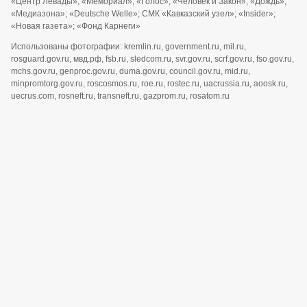
«Центр Левады»; «Мемориал»; «Голос»; «Человек и Закон»; «Дождь»;
«Медиазона»; «Deutsche Welle»; СМК «Кавказский узел»; «Insider»;
«Новая газета»; «Фонд Карнеги»
Использованы фотографии: kremlin.ru, government.ru, mil.ru,
rosguard.gov.ru, мвд.рф, fsb.ru, sledcom.ru, svr.gov.ru, scrf.gov.ru, fso.gov.ru,
mchs.gov.ru, genproc.gov.ru, duma.gov.ru, council.gov.ru, mid.ru,
minpromtorg.gov.ru, roscosmos.ru, roe.ru, rostec.ru, uacrussia.ru, aoosk.ru,
uecrus.com, rosneft.ru, transneft.ru, gazprom.ru, rosatom.ru