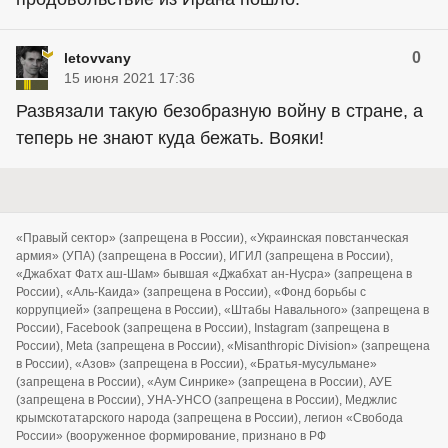
0
letovvany
15 июня 2021 17:36
Развязали такую безобразную войну в стране, а
теперь не знают куда бежать. Вояки!
«Правый сектор» (запрещена в России), «Украинская повстанческая
армия» (УПА) (запрещена в России), ИГИЛ (запрещена в России),
«Джабхат Фатх аш-Шам» бывшая «Джабхат ан-Нусра» (запрещена в
России), «Аль-Каида» (запрещена в России), «Фонд борьбы с
коррупцией» (запрещена в России), «Штабы Навального» (запрещена в
России), Facebook (запрещена в России), Instagram (запрещена в
России), Meta (запрещена в России), «Misanthropic Division» (запрещена
в России), «Азов» (запрещена в России), «Братья-мусульмане»
(запрещена в России), «Аум Синрике» (запрещена в России), АУЕ
(запрещена в России), УНА-УНСО (запрещена в России), Меджлис
крымскотатарского народа (запрещена в России), легион «Свобода
России» (вооруженное формирование, признано в РФ