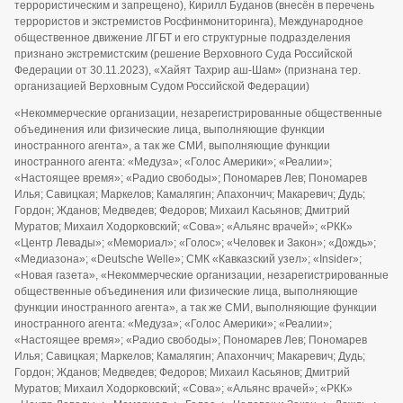
террористическим и запрещено), Кирилл Буданов (внесён в перечень
террористов и экстремистов Росфинмониторинга), Международное
общественное движение ЛГБТ и его структурные подразделения
признано экстремистским (решение Верховного Суда Российской
Федерации от 30.11.2023), «Хайят Тахрир аш-Шам» (признана тер.
организацией Верховным Судом Российской Федерации)
«Некоммерческие организации, незарегистрированные общественные
объединения или физические лица, выполняющие функции
иностранного агента», а так же СМИ, выполняющие функции
иностранного агента: «Медуза»; «Голос Америки»; «Реалии»;
«Настоящее время»; «Радио свободы»; Пономарев Лев; Пономарев
Илья; Савицкая; Маркелов; Камалягин; Апахончич; Макаревич; Дудь;
Гордон; Жданов; Медведев; Федоров; Михаил Касьянов; Дмитрий
Муратов; Михаил Ходорковский; «Сова»; «Альянс врачей»; «РКК»
«Центр Левады»; «Мемориал»; «Голос»; «Человек и Закон»; «Дождь»;
«Медиазона»; «Deutsche Welle»; СМК «Кавказский узел»; «Insider»;
«Новая газета», «Некоммерческие организации, незарегистрированные
общественные объединения или физические лица, выполняющие
функции иностранного агента», а так же СМИ, выполняющие функции
иностранного агента: «Медуза»; «Голос Америки»; «Реалии»;
«Настоящее время»; «Радио свободы»; Пономарев Лев; Пономарев
Илья; Савицкая; Маркелов; Камалягин; Апахончич; Макаревич; Дудь;
Гордон; Жданов; Медведев; Федоров; Михаил Касьянов; Дмитрий
Муратов; Михаил Ходорковский; «Сова»; «Альянс врачей»; «РКК»