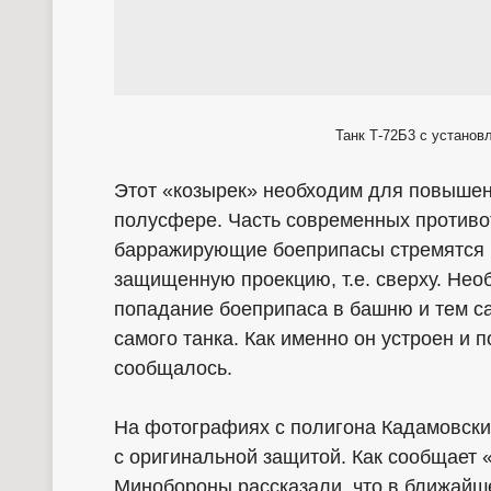
Танк Т-72Б3 с установ
Этот «козырек» необходим для повышени
полусфере. Часть современных против
барражирующие боеприпасы стремятся 
защищенную проекцию, т.е. сверху. Не
попадание боеприпаса в башню и тем с
самого танка. Как именно он устроен и 
сообщалось.
На фотографиях с полигона Кадамовский
с оригинальной защитой. Как сообщает «
Минобороны рассказали, что в ближайш