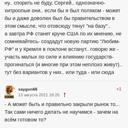
ну.. спорить не буду, Сергей.. однозначно-
хитроопые они.. если бы я был поляком - может
бы и даже доволен был бы правительством в
этом смысле, что отовсюду тянут "на базу"..
а завтра РФ станет круче США по их мнению, не
сомневайтесь- создадут новую партию "Любим-
РФ" и у Кремля в поклоне встанут.. говорю же -
участь малых по силе и влиянию государств-
прогинаться (и многие при этом неплохо живут)..
тут без вариантов у них.. или туда - или сюда
+1
saygon66
13 августа 2021 18:25
- А может быть и правильно закрыли рынок то...
Так сами ничего делать не научимся - зачем на
всём готовом то?