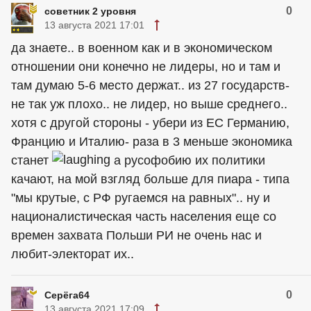
0
советник 2 уровня
13 августа 2021 17:01
да знаете.. в военном как и в экономическом
отношении они конечно не лидеры, но и там и
там думаю 5-6 место держат.. из 27 государств-
не так уж плохо.. не лидер, но выше среднего..
хотя с другой стороны - убери из ЕС Германию,
Францию и Италию- раза в 3 меньше экономика
станет
а русофобию их политики
качают, на мой взгляд больше для пиара - типа
"мы крутые, с РФ ругаемся на равных".. ну и
националистическая часть населения еще со
времен захвата Польши РИ не очень нас и
любит-электорат их..
0
Серёга64
13 августа 2021 17:09