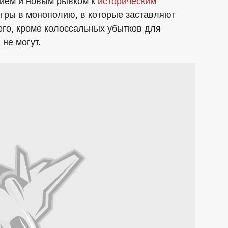
нием и новым рывком к
историческим
игры в монополию, в которые заставляют
его, кроме колоссальных убытков для
 не могут.