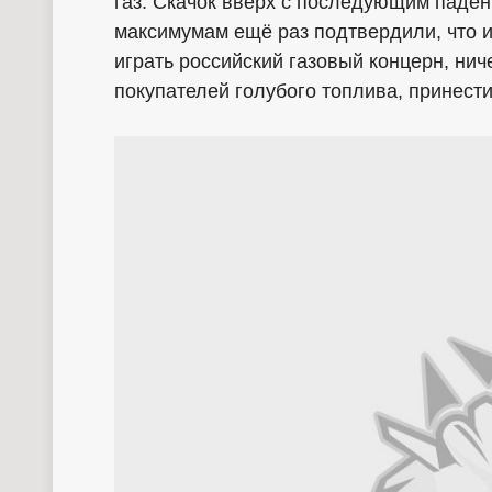
газ. Скачок вверх с последующим паде
максимумам ещё раз подтвердили, что 
играть российский газовый концерн, нич
покупателей голубого топлива, принести