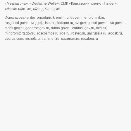
«Медиазона»; «Deutsche Welle»; СМК «Кавказский узел»; «Insider»;
«Новая газета»; «Фонд Карнеги»
Использованы фотографии: kremlin.ru, government.ru, mil.ru,
rosguard.gov.ru, мвд.рф, fsb.ru, sledcom.ru, svr.gov.ru, scrf.gov.ru, fso.gov.ru,
mchs.gov.ru, genproc.gov.ru, duma.gov.ru, council.gov.ru, mid.ru,
minpromtorg.gov.ru, roscosmos.ru, roe.ru, rostec.ru, uacrussia.ru, aoosk.ru,
uecrus.com, rosneft.ru, transneft.ru, gazprom.ru, rosatom.ru