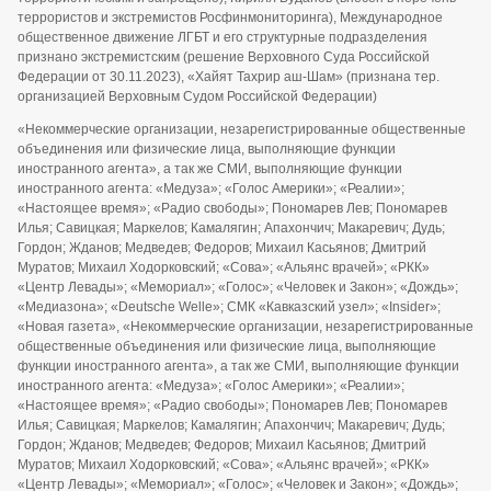
террористов и экстремистов Росфинмониторинга), Международное
общественное движение ЛГБТ и его структурные подразделения
признано экстремистским (решение Верховного Суда Российской
Федерации от 30.11.2023), «Хайят Тахрир аш-Шам» (признана тер.
организацией Верховным Судом Российской Федерации)
«Некоммерческие организации, незарегистрированные общественные
объединения или физические лица, выполняющие функции
иностранного агента», а так же СМИ, выполняющие функции
иностранного агента: «Медуза»; «Голос Америки»; «Реалии»;
«Настоящее время»; «Радио свободы»; Пономарев Лев; Пономарев
Илья; Савицкая; Маркелов; Камалягин; Апахончич; Макаревич; Дудь;
Гордон; Жданов; Медведев; Федоров; Михаил Касьянов; Дмитрий
Муратов; Михаил Ходорковский; «Сова»; «Альянс врачей»; «РКК»
«Центр Левады»; «Мемориал»; «Голос»; «Человек и Закон»; «Дождь»;
«Медиазона»; «Deutsche Welle»; СМК «Кавказский узел»; «Insider»;
«Новая газета», «Некоммерческие организации, незарегистрированные
общественные объединения или физические лица, выполняющие
функции иностранного агента», а так же СМИ, выполняющие функции
иностранного агента: «Медуза»; «Голос Америки»; «Реалии»;
«Настоящее время»; «Радио свободы»; Пономарев Лев; Пономарев
Илья; Савицкая; Маркелов; Камалягин; Апахончич; Макаревич; Дудь;
Гордон; Жданов; Медведев; Федоров; Михаил Касьянов; Дмитрий
Муратов; Михаил Ходорковский; «Сова»; «Альянс врачей»; «РКК»
«Центр Левады»; «Мемориал»; «Голос»; «Человек и Закон»; «Дождь»;