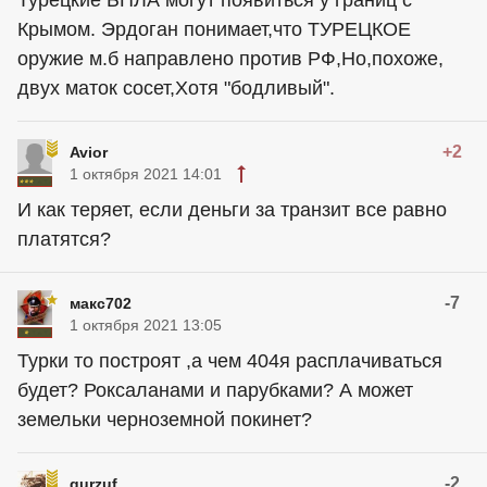
Турецкие БПЛА могут появиться у границ с
Крымом. Эрдоган понимает,что ТУРЕЦКОЕ
оружие м.б направлено против РФ,Но,похоже,
двух маток сосет,Хотя "бодливый".
+2
Avior
1 октября 2021 14:01
И как теряет, если деньги за транзит все равно
платятся?
-7
макс702
1 октября 2021 13:05
Турки то построят ,а чем 404я расплачиваться
будет? Роксаланами и парубками? А может
земельки черноземной покинет?
-2
gurzuf