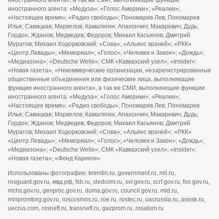
иностранного агента», а так же СМИ, выполняющие функции
иностранного агента: «Медуза»; «Голос Америки»; «Реалии»;
«Настоящее время»; «Радио свободы»; Пономарев Лев; Пономарев
Илья; Савицкая; Маркелов; Камалягин; Апахончич; Макаревич; Дудь;
Гордон; Жданов; Медведев; Федоров; Михаил Касьянов; Дмитрий
Муратов; Михаил Ходорковский; «Сова»; «Альянс врачей»; «РКК»
«Центр Левады»; «Мемориал»; «Голос»; «Человек и Закон»; «Дождь»;
«Медиазона»; «Deutsche Welle»; СМК «Кавказский узел»; «Insider»;
«Новая газета», «Некоммерческие организации, незарегистрированные
общественные объединения или физические лица, выполняющие
функции иностранного агента», а так же СМИ, выполняющие функции
иностранного агента: «Медуза»; «Голос Америки»; «Реалии»;
«Настоящее время»; «Радио свободы»; Пономарев Лев; Пономарев
Илья; Савицкая; Маркелов; Камалягин; Апахончич; Макаревич; Дудь;
Гордон; Жданов; Медведев; Федоров; Михаил Касьянов; Дмитрий
Муратов; Михаил Ходорковский; «Сова»; «Альянс врачей»; «РКК»
«Центр Левады»; «Мемориал»; «Голос»; «Человек и Закон»; «Дождь»;
«Медиазона»; «Deutsche Welle»; СМК «Кавказский узел»; «Insider»;
«Новая газета»; «Фонд Карнеги»
Использованы фотографии: kremlin.ru, government.ru, mil.ru,
rosguard.gov.ru, мвд.рф, fsb.ru, sledcom.ru, svr.gov.ru, scrf.gov.ru, fso.gov.ru,
mchs.gov.ru, genproc.gov.ru, duma.gov.ru, council.gov.ru, mid.ru,
minpromtorg.gov.ru, roscosmos.ru, roe.ru, rostec.ru, uacrussia.ru, aoosk.ru,
uecrus.com, rosneft.ru, transneft.ru, gazprom.ru, rosatom.ru