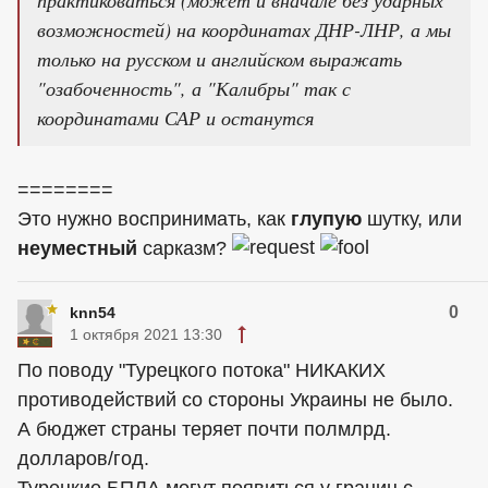
практиковаться (может и вначале без ударных
возможностей) на координатах ДНР-ЛНР, а мы
только на русском и английском выражать
"озабоченность", а "Калибры" так с
координатами САР и останутся
========
Это нужно воспринимать, как
глупую
шутку, или
неуместный
сарказм?
0
knn54
1 октября 2021 13:30
По поводу "Турецкого потока" НИКАКИХ
противодействий со стороны Украины не было.
А бюджет страны теряет почти полмлрд.
долларов/год.