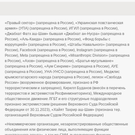
«Правый сектор» (запрещена в России), «Украинская повстанческая
армия» (УПА) (запрещена в России), ИГИЛ (запрещена в России),
«Джабхат Фатх аш-Шам» бывшая «Джабхат ан-Нусра» (запрещена в
России), «Аль-Каида» (запрещена в России), «Фонд борьбы с
коррупцией» (запрещена в России), «Штабы Навального» (запрещена в
России), Facebook (запрещена в России), Instagram (запрещена в
России), Meta (запрещена в России), «Misanthropic Division» (запрещена
в России), «Азов» (запрещена в России), «Братья-мусульмане»
(запрещена в России), «Аум Синрике» (запрещена в России), АУЕ
(запрещена в России), УНА-УНСО (запрещена в России), Меджлис
крымскотатарского народа (запрещена в России), легион «Свобода
России» (вооруженное формирование, признано в РФ
террористическим и запрещено), Кирилл Буданов (внесён в перечень
террористов и экстремистов Росфинмониторинга), Международное
общественное движение ЛГБТ и его структурные подразделения
признано экстремистским (решение Верховного Суда Российской
Федерации от 30.11.2023), «Хайят Тахрир аш-Шам» (признана тер.
организацией Верховным Судом Российской Федерации)
«Некоммерческие организации, незарегистрированные общественные
объединения или физические лица, выполняющие функции