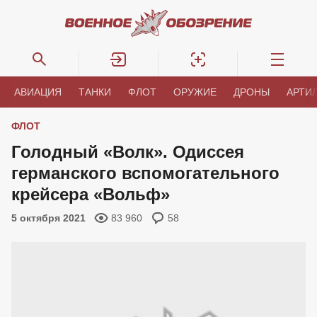
АВИАЦИЯ
ТАНКИ
ФЛОТ
ОРУЖИЕ
ДРОНЫ
АРТИ
ФЛОТ
Голодный «Волк». Одиссея
германского вспомогательного
крейсера «Вольф»
5 октября 2021
83 960
58