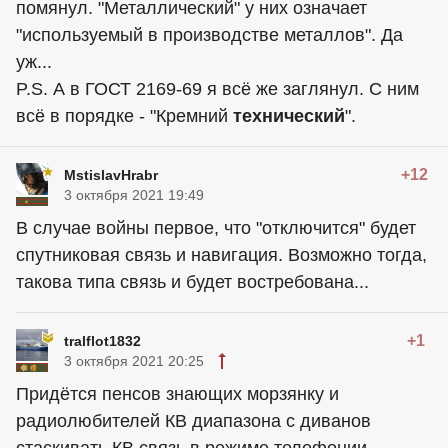
помянул. "Металлический" у них означает
"используемый в производстве металлов". Да
уж...
P.S. А в ГОСТ 2169-69 я всё же заглянул. С ним
всё в порядке - "Кремний
технический
".
+12
MstislavHrabr
3 октября 2021 19:49
В случае войны первое, что "отключится" будет
спутниковая связь и навигация. Возможно тогда,
такова типа связь и будет востребована...
+1
tralflot1832
3 октября 2021 20:25
Придётся пенсов знающих морзянку и
радиолюбителей КВ диапазона с диванов
стаскивать.КВ связь в режиме телефонии