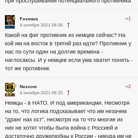
при прослушивании потенциального противника
+1
Foxmara
4 октября 2021 06:06
Какой на фиг противник из немцев сейчас? На
кой им на восток в третий раз идти? Противник у
нас по сути один на долгие времена -
наглосаксы. И у немцев если ума хватит понять -
тот же противник
+2
Nexcom
4 октября 2021 06:25
Немцы - в НАТО. И под американцми. Несмотря
на то, что логика подсказывает что им незачем
"дранг нах ост", несмотря на то что многие их
них не хотят чтобы была война с Россией и
достаточно дружелюбны к России - никуда им не