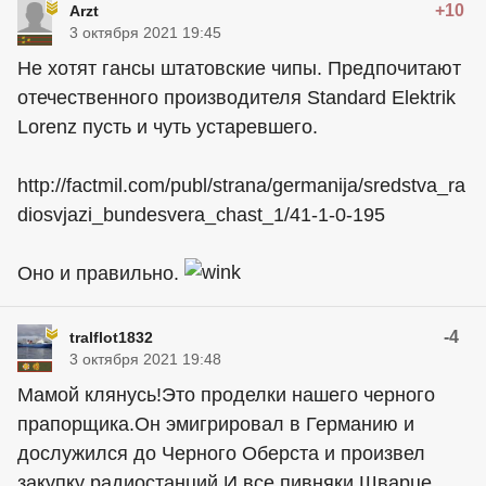
+10
Arzt
3 октября 2021 19:45
Не хотят гансы штатовские чипы. Предпочитают
отечественного производителя Standard Elektrik
Lorenz пусть и чуть устаревшего.
http://factmil.com/publ/strana/germanija/sredstva_ra
diosvjazi_bundesvera_chast_1/41-1-0-195
Оно и правильно.
-4
tralflot1832
3 октября 2021 19:48
Мамой клянусь!Это проделки нашего черного
прапорщика.Он эмигрировал в Германию и
дослужился до Черного Оберста и произвел
закупку радиостанций.И все пивняки Шварце