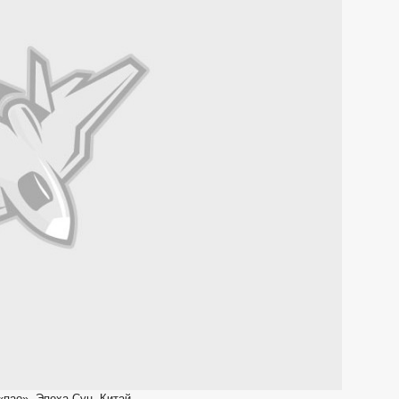
«пао». Эпоха Сун. Китай