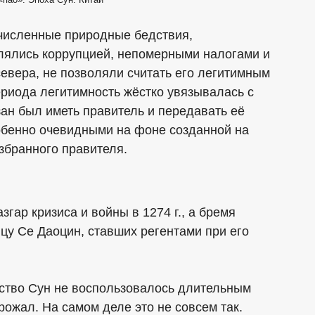
численные природные бедствия,
блялись коррупцией, непомерными налогами и
севера, не позволяли считать его легитимным
ериода легитимность жёстко увязывалась с
ан был иметь правитель и передавать её
собенно очевидными на фоне созданной на
збранного правителя.
гар кризиса и войны в 1274 г., а бремя
цу Се Даоцин, ставших регентами при его
ьство Сун не воспользовалось длительным
грожал. На самом деле это не совсем так.