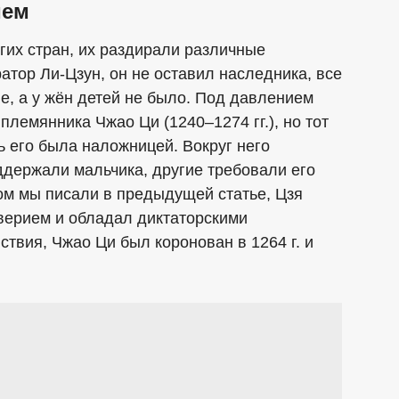
ием
гих стран, их раздирали различные
ратор Ли-Цзун, он не оставил наследника, все
е, а у жён детей не было. Под давлением
лемянника Чжао Ци (1240–1274 гг.), но тот
 его была наложницей. Вокруг него
ддержали мальчика, другие требовали его
ром мы писали в предыдущей статье, Цзя
верием и обладал диктаторскими
твия, Чжао Ци был коронован в 1264 г. и