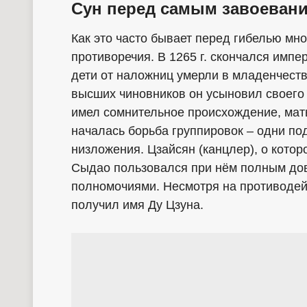
Сун перед самым завоеван
Как это часто бывает перед гибелью мно
противоречия. В 1265 г. скончался импе
дети от наложниц умерли в младенчеств
высших чиновников он усыновил своего п
имел сомнительное происхождение, мать
началась борьба группировок – одни по
низложения. Цзайсян (канцлер), о кото
Сыдао пользовался при нём полным до
полномочиями. Несмотря на противодейс
получил имя Ду Цзуна.