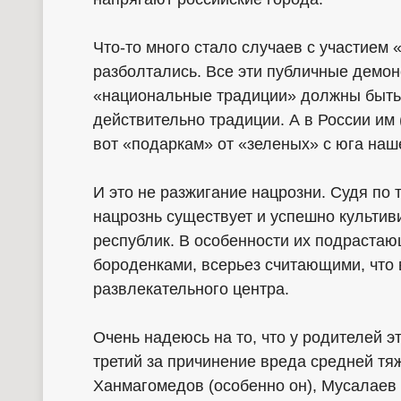
Что-то много стало случаев с участием 
разболтались. Все эти публичные демонс
«национальные традиции» должны быть з
действительно традиции. А в России им 
вот «подаркам» от «зеленых» с юга наш
И это не разжигание нацрозни. Судя по 
нацрознь существует и успешно культи
республик. В особенности их подрастаю
бороденками, всерьез считающими, что в
развлекательного центра.
Очень надеюсь на то, что у родителей э
третий за причинение вреда средней тяж
Ханмагомедов (особенно он), Мусалаев