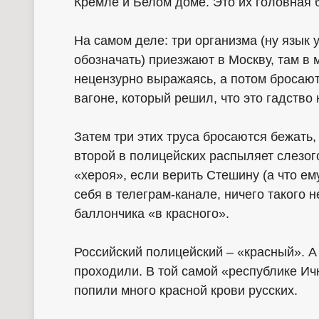
Кремле и Белом доме. Это их головная 
На самом деле: три организма (ну язык 
обозначать) приезжают в Москву, там в
нецензурно выражаясь, а потом бросают
вагоне, который решил, что это гадство
Затем три этих труса бросаются бежать,
второй в полицейских распыляет слезого
«хероя», если верить Стешину (а что ем
себя в телеграм-канале, ничего такого н
баллончика «в красного».
Российский полицейский – «красный». А
проходили. В той самой «республике Ич
попили много красной крови русских.