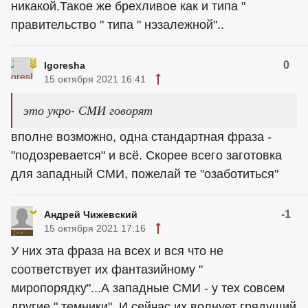
никакой.Такое же брехливое как и типа "
правительство " типа " нэзалежной"..
0
Igoresha
15 октября 2021 16:41
это укро- СМИ говорят
вполне возможно, одна стандартная фраза -
"подозревается" и всё. Скорее всего заготовка
для западный СМИ, пожелай те "озаботиться"
-1
Андрей Чижевский
15 октября 2021 17:16
У них эта фраза на всех и вся что не
соответствует их фантазийному "
миропорядку"...А западные СМИ - у тех совсем
другие " темники" .И сейчас их волнует грядущий