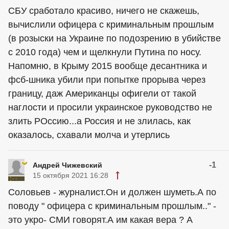
СБУ сработало красиво, ничего не скажешь,
вычислили офицера с криминальным прошлым
(в розыски на Украине по подозрению в убийстве
с 2010 года) чем и щелкнули Путина по носу.
Напомню, в Крыму 2015 вообще десантника и
фсб-шника убили при попытке прорыва через
границу, даж Американцы офигели от такой
наглости и просили украинское руководство не
злить РОссию...а Россия и не злилась, как
оказалось, схавали молча и утерлись
-1
Андрей Чижевский
15 октября 2021 16:28
Соловьев - журналист.Он и должен шуметь.А по
поводу " офицера с криминальным прошлым.." -
это укро- СМИ говорят.А им какая вера ? А