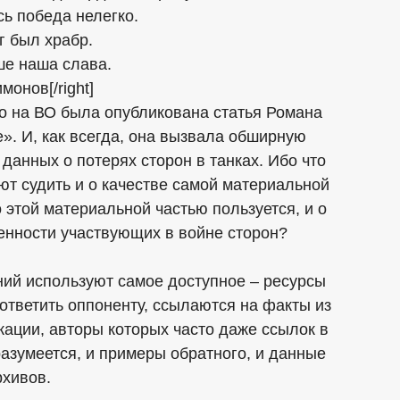
сь победа нелегко.
г был храбр.
ше наша слава.
монов[/right]
о на ВО была опубликована статья Романа
». И, как всегда, она вызвала обширную
 данных о потерях сторон в танках. Ибо что
ют судить и о качестве самой материальной
о этой материальной частью пользуется, и о
нности участвующих в войне сторон?
ий используют самое доступное – ресурсы
ответить оппоненту, ссылаются на факты из
ации, авторы которых часто даже ссылок в
 разумеется, и примеры обратного, и данные
рхивов.