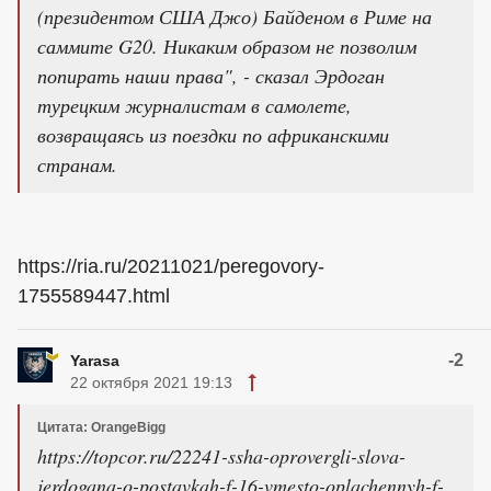
(президентом США Джо) Байденом в Риме на
саммите G20. Никаким образом не позволим
попирать наши права", - сказал Эрдоган
турецким журналистам в самолете,
возвращаясь из поездки по африканскими
странам.
https://ria.ru/20211021/peregovory-
1755589447.html
-2
Yarasa
22 октября 2021 19:13
Цитата: OrangeBigg
https://topcor.ru/22241-ssha-oprovergli-slova-
jerdogana-o-postavkah-f-16-vmesto-oplachennyh-f-