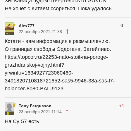
ЗЫ Канада чудом отвертелась от AUKUS.
Не хочет с Китаем ссориться. Пока удалось...
0
Alex777
22 октября 2021 21:38
Кстати - вам информация к размышлению.
О границах свободы Эрдогана. Затейливо.
https://topcor.ru/22253-nato-stoit-na-poroge-
grazhdanskoj-vojny.html?
yrwinfo=1634927723060460-
3491820710818721652-sas5-9946-38a-sas-l7-
balancer-8080-BAL-9123
+1
Tony Fergusson
23 октября 2021 11:14
На Су-57 есть