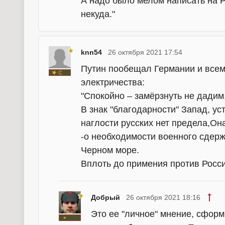
А надо было мелом написать на Р
некуда."
knn54
26 октября 2021 17:54
Путин пообещал Германии и всем
электричества:
"Спокойно – замёрзнуть не дадим
В знак "благодарности" Запад, ус
наглости русских нет предела,О
-о необходимости военного сдерж
Черном море.
Вплоть до примения против Росс
Добрый
26 октября 2021 18:16
Это ее "личное" мнение, сфор