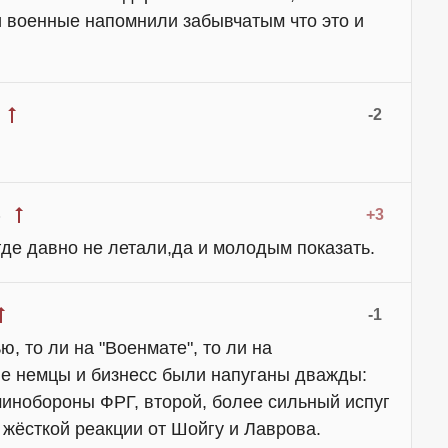
и военные напомнили забывчатым что это и
-2
+3
3
де давно не летали,да и молодым показать.
-1
ью, то ли на "Военмате", то ли на
ые немцы и бизнесс были напуганы дважды:
инобороны ФРГ, второй, более сильный испуг
 жёсткой реакции от Шойгу и Лаврова.