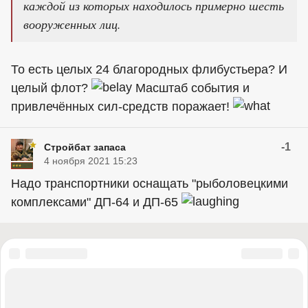
каждой из которых находилось примерно шесть
вооруженных лиц.
То есть целых 24 благородных флибустьера? И
целый флот?
Масштаб события и
привлечённых сил-средств поражает!
-1
Стройбат запаса
4 ноября 2021 15:23
Надо транспортники оснащать "рыболовецкими
комплексами" ДП-64 и ДП-65
«Правый сектор» (запрещена в России), «Украинская повстанческая
армия» (УПА) (запрещена в России), ИГИЛ (запрещена в России),
«Джабхат Фатх аш-Шам» бывшая «Джабхат ан-Нусра» (запрещена в