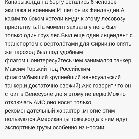
Канары,когда на борту остались 6 человек
экипажа и военные.И шел он из Финляндии.А
каким то боком хотели КНДР к этому лесовозу
пристегнуть.На момент захвата у него был
только один груз лес.Был еще один инцендент с
транспортом с вертолётами для Сирии,но опять
же пароход был под удобным
флагом.Поинтересуйтесь чем занимался танкер
Максим Горький под Российским
флагом(бывший крупнейший венесуэльский
танкер,и достаточно свежий).Аис говорит что он
стоит в Венесуэле ,но я этому не верю.Можно
отключать АИС,оно носит только
рекомендательный характер ,многие этим
пользуются.Американцы тоже,когда к ним идут
экспортные грузы,особенно из России.