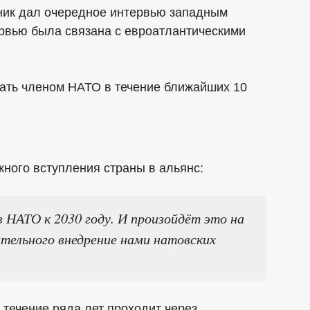
ник дал очередное интервью западным
ервью была связана с евроатлантическими
тать членом НАТО в течение ближайших 10
жного вступления страны в альянс:
 НАТО к 2030 году. И произойдёт это на
ительного внедрение нами натовских
 течение ряда лет проходит через