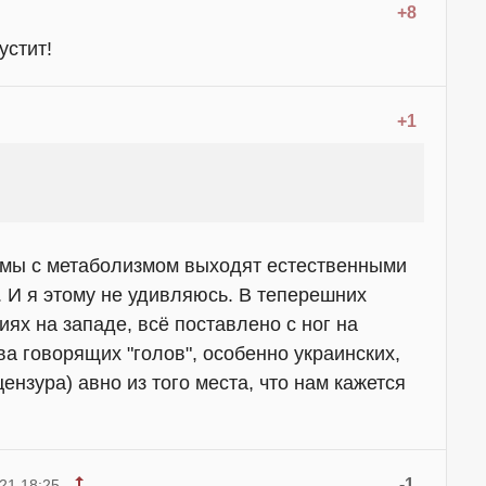
+8
устит!
+1
мы с метаболизмом выходят естественными
т. И я этому не удивляюсь. В теперешних
ях на западе, всё поставлено с ног на
ва говорящих "голов", особенно украинских,
ензура) авно из того места, что нам кажется
-1
21 18:25