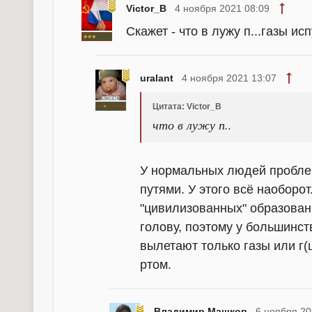
Victor_B
4 ноября 2021 08:09
Скажет - что в лужу п...газы исп
uralant
4 ноября 2021 13:07
Цитата: Victor_B
что в лужу п..
У нормальных людей пробле
путями. У этого всё наоборо
"цивилизованных" образовани
голову, поэтому у большинст
вылетают только газы или г(ц
ртом.
Владимир Машков
6 ноября 20