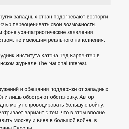
ругих западных стран подогревают восторги
есчур переоценивать свои возможности.
м фоне ура-патриотические заявления
ством, не имеющим реального наполнения.
удник Института Катона Тед Карпентер в
ском журнале The National Interest.
оружений и обещания поддержки от западных
 Они лишь обостряют обстановку. Автор
оздно могут спровоцировать большую войну.
атривает вариант с тем, что в этом вполне
авить Москву и Киев в большой войне, в
траны Европы.