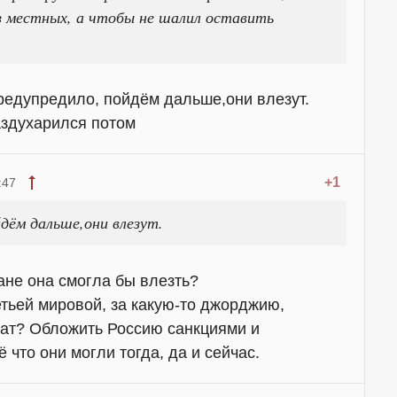
из местных, а чтобы не шалил оставить
предупредило, пойдём дальше,они влезут.
аздухарился потом
+1
:47
дём дальше,они влезут.
ане она смогла бы влезть?
тьей мировой, за какую-то джорджию,
тат? Обложить Россию санкциями и
 что они могли тогда, да и сейчас.