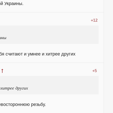
ой Украины.
+12
аины
я считают и умнее и хитрее других
+5
 хитрее других
евостороннюю резьбу.