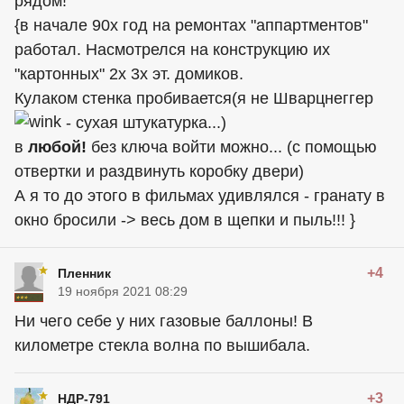
рядом!
{в начале 90х год на ремонтах "аппартментов"
работал. Насмотрелся на конструкцию их
"картонных" 2х 3х эт. домиков.
Кулаком стенка пробивается(я не Шварцнеггер
- сухая штукатурка...)
в
любой!
без ключа войти можно... (с помощью
отвертки и раздвинуть коробку двери)
А я то до этого в фильмах удивлялся - гранату в
окно бросили -> весь дом в щепки и пыль!!! }
+4
Пленник
19 ноября 2021 08:29
Ни чего себе у них газовые баллоны! В
километре стекла волна по вышибала.
+3
НДР-791