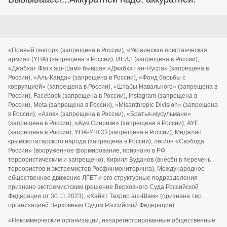
«Правый сектор» (запрещена в России), «Украинская повстанческая
армия» (УПА) (запрещена в России), ИГИЛ (запрещена в России),
«Джабхат Фатх аш-Шам» бывшая «Джабхат ан-Нусра» (запрещена в
России), «Аль-Каида» (запрещена в России), «Фонд борьбы с
коррупцией» (запрещена в России), «Штабы Навального» (запрещена в
России), Facebook (запрещена в России), Instagram (запрещена в
России), Meta (запрещена в России), «Misanthropic Division» (запрещена
в России), «Азов» (запрещена в России), «Братья-мусульмане»
(запрещена в России), «Аум Синрике» (запрещена в России), АУЕ
(запрещена в России), УНА-УНСО (запрещена в России), Меджлис
крымскотатарского народа (запрещена в России), легион «Свобода
России» (вооруженное формирование, признано в РФ
террористическим и запрещено), Кирилл Буданов (внесён в перечень
террористов и экстремистов Росфинмониторинга), Международное
общественное движение ЛГБТ и его структурные подразделения
признано экстремистским (решение Верховного Суда Российской
Федерации от 30.11.2023), «Хайят Тахрир аш-Шам» (признана тер.
организацией Верховным Судом Российской Федерации)
«Некоммерческие организации, незарегистрированные общественные