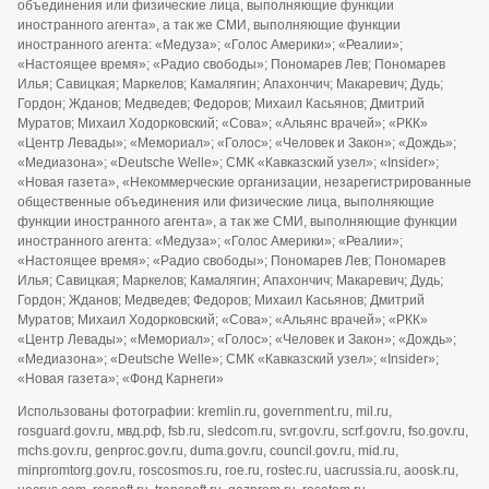
объединения или физические лица, выполняющие функции
иностранного агента», а так же СМИ, выполняющие функции
иностранного агента: «Медуза»; «Голос Америки»; «Реалии»;
«Настоящее время»; «Радио свободы»; Пономарев Лев; Пономарев
Илья; Савицкая; Маркелов; Камалягин; Апахончич; Макаревич; Дудь;
Гордон; Жданов; Медведев; Федоров; Михаил Касьянов; Дмитрий
Муратов; Михаил Ходорковский; «Сова»; «Альянс врачей»; «РКК»
«Центр Левады»; «Мемориал»; «Голос»; «Человек и Закон»; «Дождь»;
«Медиазона»; «Deutsche Welle»; СМК «Кавказский узел»; «Insider»;
«Новая газета», «Некоммерческие организации, незарегистрированные
общественные объединения или физические лица, выполняющие
функции иностранного агента», а так же СМИ, выполняющие функции
иностранного агента: «Медуза»; «Голос Америки»; «Реалии»;
«Настоящее время»; «Радио свободы»; Пономарев Лев; Пономарев
Илья; Савицкая; Маркелов; Камалягин; Апахончич; Макаревич; Дудь;
Гордон; Жданов; Медведев; Федоров; Михаил Касьянов; Дмитрий
Муратов; Михаил Ходорковский; «Сова»; «Альянс врачей»; «РКК»
«Центр Левады»; «Мемориал»; «Голос»; «Человек и Закон»; «Дождь»;
«Медиазона»; «Deutsche Welle»; СМК «Кавказский узел»; «Insider»;
«Новая газета»; «Фонд Карнеги»
Использованы фотографии: kremlin.ru, government.ru, mil.ru,
rosguard.gov.ru, мвд.рф, fsb.ru, sledcom.ru, svr.gov.ru, scrf.gov.ru, fso.gov.ru,
mchs.gov.ru, genproc.gov.ru, duma.gov.ru, council.gov.ru, mid.ru,
minpromtorg.gov.ru, roscosmos.ru, roe.ru, rostec.ru, uacrussia.ru, aoosk.ru,