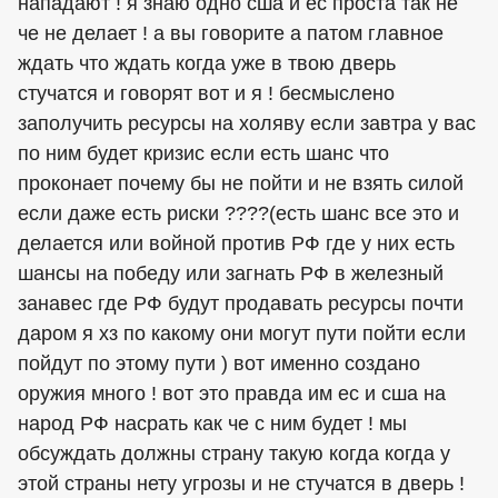
нападают ! я знаю одно сша и ес проста так не
че не делает ! а вы говорите а патом главное
ждать что ждать когда уже в твою дверь
стучатся и говорят вот и я ! бесмыслено
заполучить ресурсы на холяву если завтра у вас
по ним будет кризис если есть шанс что
проконает почему бы не пойти и не взять силой
если даже есть риски ????(есть шанс все это и
делается или войной против РФ где у них есть
шансы на победу или загнать РФ в железный
занавес где РФ будут продавать ресурсы почти
даром я хз по какому они могут пути пойти если
пойдут по этому пути ) вот именно создано
оружия много ! вот это правда им ес и сша на
народ РФ насрать как че с ним будет ! мы
обсуждать должны страну такую когда когда у
этой страны нету угрозы и не стучатся в дверь !