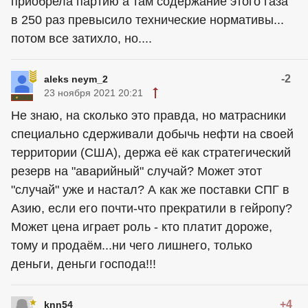
приобрела партию а там содержание этого газа
в 250 раз превысило технические нормативы...
потом все затихло, но....
-2
aleks neym_2
23 ноября 2021 20:21
Не знаю, на сколько это правда, но матрасники
специально сдерживали добычь нефти на своей
территории (США), держа её как стратегический
резерв на "аварийный" случай? Может этот
"случай" уже и настал? А как же поставки СПГ в
Азию, если его почти-что прекратили в гейропу?
Может цена играет роль - кто платит дороже,
тому и продаём...ни чего лишнего, только
деньги, деньги господа!!!
+4
knn54