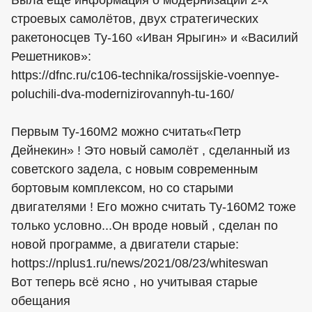
Была ещё информация о модернизации 2-х
строевых самолётов, двух стратегических
ракетоносцев Ту-160 «Иван Ярыгин» и «Василий
Решетников»:
https://dfnc.ru/c106-technika/rossijskie-voennye-
poluchili-dva-modernizirovannyh-tu-160/
Первым Ту-160М2 можно считать«Петр
Дейнекин» ! Это новый самолёт , сделанный из
советского задела, с новым современным
бортовым комплексом, но со старыми
двигателями ! Его можно считать Ту-160М2 тоже
только условно...Он вроде новый , сделан по
новой программе, а двигатели старые:
hоttps://nplus1.ru/news/2021/08/23/whiteswan
Вот теперь всё ясно , но учитывая старые
обещания