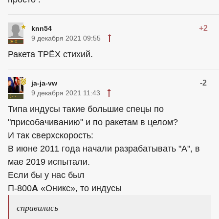
+2
knn54
9 декабря 2021 09:55
Ракета ТРЁХ стихий.
-2
ja-ja-vw
9 декабря 2021 11:43
Типа индусы такие большие спецы по
"присобачиванию" и по ракетам в целом?
И так сверхскорость:
В июне 2011 года начали разрабатывать "А", в
мае 2019 испытали.
Если бы у нас был
П-800
А
«Оникс», то индусы
справились