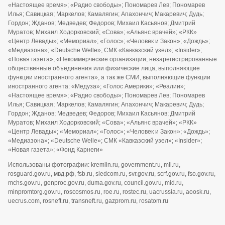
«Настоящее время»; «Радио свободы»; Пономарев Лев; Пономарев
Илья; Савицкая; Маркелов; Камалягин; Апахончич; Макаревич; Дудь;
Гордон; Жданов; Медведев; Федоров; Михаил Касьянов; Дмитрий
Муратов; Михаил Ходорковский; «Сова»; «Альянс врачей»; «РКК»
«Центр Левады»; «Мемориал»; «Голос»; «Человек и Закон»; «Дождь»;
«Медиазона»; «Deutsche Welle»; СМК «Кавказский узел»; «Insider»;
«Новая газета», «Некоммерческие организации, незарегистрированные
общественные объединения или физические лица, выполняющие
функции иностранного агента», а так же СМИ, выполняющие функции
иностранного агента: «Медуза»; «Голос Америки»; «Реалии»;
«Настоящее время»; «Радио свободы»; Пономарев Лев; Пономарев
Илья; Савицкая; Маркелов; Камалягин; Апахончич; Макаревич; Дудь;
Гордон; Жданов; Медведев; Федоров; Михаил Касьянов; Дмитрий
Муратов; Михаил Ходорковский; «Сова»; «Альянс врачей»; «РКК»
«Центр Левады»; «Мемориал»; «Голос»; «Человек и Закон»; «Дождь»;
«Медиазона»; «Deutsche Welle»; СМК «Кавказский узел»; «Insider»;
«Новая газета»; «Фонд Карнеги»
Использованы фотографии: kremlin.ru, government.ru, mil.ru,
rosguard.gov.ru, мвд.рф, fsb.ru, sledcom.ru, svr.gov.ru, scrf.gov.ru, fso.gov.ru,
mchs.gov.ru, genproc.gov.ru, duma.gov.ru, council.gov.ru, mid.ru,
minpromtorg.gov.ru, roscosmos.ru, roe.ru, rostec.ru, uacrussia.ru, aoosk.ru,
uecrus.com, rosneft.ru, transneft.ru, gazprom.ru, rosatom.ru