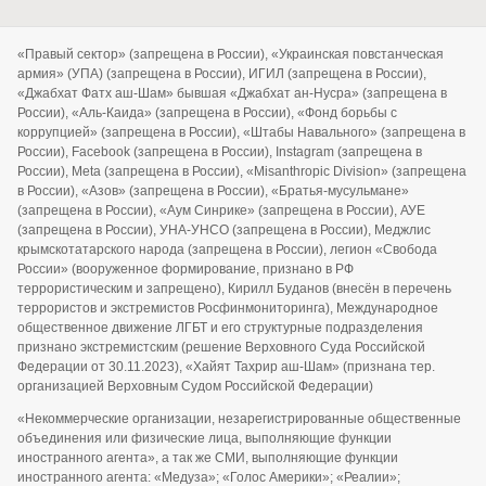
«Правый сектор» (запрещена в России), «Украинская повстанческая
армия» (УПА) (запрещена в России), ИГИЛ (запрещена в России),
«Джабхат Фатх аш-Шам» бывшая «Джабхат ан-Нусра» (запрещена в
России), «Аль-Каида» (запрещена в России), «Фонд борьбы с
коррупцией» (запрещена в России), «Штабы Навального» (запрещена в
России), Facebook (запрещена в России), Instagram (запрещена в
России), Meta (запрещена в России), «Misanthropic Division» (запрещена
в России), «Азов» (запрещена в России), «Братья-мусульмане»
(запрещена в России), «Аум Синрике» (запрещена в России), АУЕ
(запрещена в России), УНА-УНСО (запрещена в России), Меджлис
крымскотатарского народа (запрещена в России), легион «Свобода
России» (вооруженное формирование, признано в РФ
террористическим и запрещено), Кирилл Буданов (внесён в перечень
террористов и экстремистов Росфинмониторинга), Международное
общественное движение ЛГБТ и его структурные подразделения
признано экстремистским (решение Верховного Суда Российской
Федерации от 30.11.2023), «Хайят Тахрир аш-Шам» (признана тер.
организацией Верховным Судом Российской Федерации)
«Некоммерческие организации, незарегистрированные общественные
объединения или физические лица, выполняющие функции
иностранного агента», а так же СМИ, выполняющие функции
иностранного агента: «Медуза»; «Голос Америки»; «Реалии»;