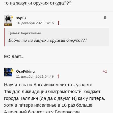
то на закупки оружия откуда???
0
svp67
10 декабря 2021 14:15
Цитата: Бережливый
Бабло то на закупки оружия откуда???
ЕС дает...
+1
ÖselViking
11 декабря 2021 04:49
Научитесь на Англииском читать- узнаете
Так для ликвидеции безграмотности- бюджет
города Таллинн (да да с двумя Н) как у питера,
хотя в питере населенье в 10 раз больше
А военный бюджет ка у Белоруссии