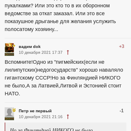
пукалками? Или это кто то в их оборонном
ведомстве за откат заказал. Или это все
показушное дрыганье для желания услужить
полосатому хозяину...
+3
вадим dok
10 декабря 2021 17:37
Вспомните!Одно из "пигмейских(если не
лилипутских)недогосударств" хорошо наваляло
гигантскому СССР!Но за Финляндией НИКОГО
не было,А за Латвией,Литвой и Эстонией стоит
НАТО.
-1
Петр не первый
10 декабря 2021 21:16
Но за Финляндией НИКОГО не было