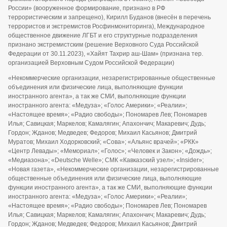
России» (вооруженное формирование, признано в РФ
террористическим и запрещено), Кирилл Буданов (внесён в перечень
террористов и экстремистов Росфинмониторинга), Международное
общественное движение ЛГБТ и его структурные подразделения
признано экстремистским (решение Верховного Суда Российской
Федерации от 30.11.2023), «Хайят Тахрир аш-Шам» (признана тер.
организацией Верховным Судом Российской Федерации)
«Некоммерческие организации, незарегистрированные общественные
объединения или физические лица, выполняющие функции
иностранного агента», а так же СМИ, выполняющие функции
иностранного агента: «Медуза»; «Голос Америки»; «Реалии»;
«Настоящее время»; «Радио свободы»; Пономарев Лев; Пономарев
Илья; Савицкая; Маркелов; Камалягин; Апахончич; Макаревич; Дудь;
Гордон; Жданов; Медведев; Федоров; Михаил Касьянов; Дмитрий
Муратов; Михаил Ходорковский; «Сова»; «Альянс врачей»; «РКК»
«Центр Левады»; «Мемориал»; «Голос»; «Человек и Закон»; «Дождь»;
«Медиазона»; «Deutsche Welle»; СМК «Кавказский узел»; «Insider»;
«Новая газета», «Некоммерческие организации, незарегистрированные
общественные объединения или физические лица, выполняющие
функции иностранного агента», а так же СМИ, выполняющие функции
иностранного агента: «Медуза»; «Голос Америки»; «Реалии»;
«Настоящее время»; «Радио свободы»; Пономарев Лев; Пономарев
Илья; Савицкая; Маркелов; Камалягин; Апахончич; Макаревич; Дудь;
Гордон; Жданов; Медведев; Федоров; Михаил Касьянов; Дмитрий