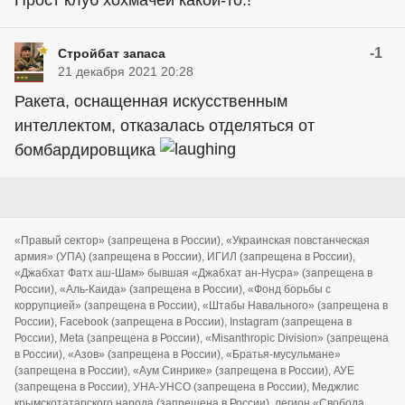
Прост клуб хохмачей какой-то.!
-1
Стройбат запаса
21 декабря 2021 20:28
Ракета, оснащенная искусственным
интеллектом, отказалась отделяться от
бомбардировщика
«Правый сектор» (запрещена в России), «Украинская повстанческая
армия» (УПА) (запрещена в России), ИГИЛ (запрещена в России),
«Джабхат Фатх аш-Шам» бывшая «Джабхат ан-Нусра» (запрещена в
России), «Аль-Каида» (запрещена в России), «Фонд борьбы с
коррупцией» (запрещена в России), «Штабы Навального» (запрещена в
России), Facebook (запрещена в России), Instagram (запрещена в
России), Meta (запрещена в России), «Misanthropic Division» (запрещена
в России), «Азов» (запрещена в России), «Братья-мусульмане»
(запрещена в России), «Аум Синрике» (запрещена в России), АУЕ
(запрещена в России), УНА-УНСО (запрещена в России), Меджлис
крымскотатарского народа (запрещена в России), легион «Свобода