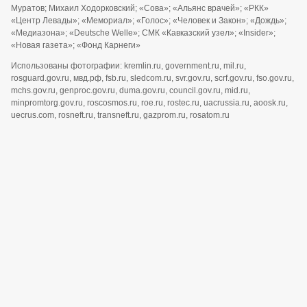
Муратов; Михаил Ходорковский; «Сова»; «Альянс врачей»; «РКК»
«Центр Левады»; «Мемориал»; «Голос»; «Человек и Закон»; «Дождь»;
«Медиазона»; «Deutsche Welle»; СМК «Кавказский узел»; «Insider»;
«Новая газета»; «Фонд Карнеги»
Использованы фотографии: kremlin.ru, government.ru, mil.ru,
rosguard.gov.ru, мвд.рф, fsb.ru, sledcom.ru, svr.gov.ru, scrf.gov.ru, fso.gov.ru,
mchs.gov.ru, genproc.gov.ru, duma.gov.ru, council.gov.ru, mid.ru,
minpromtorg.gov.ru, roscosmos.ru, roe.ru, rostec.ru, uacrussia.ru, aoosk.ru,
uecrus.com, rosneft.ru, transneft.ru, gazprom.ru, rosatom.ru