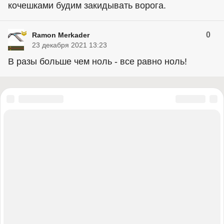
кочешками будим закидывать ворога.
0
Ramon Merkader
23 декабря 2021 13:23
В разы больше чем ноль - все равно ноль!
«Правый сектор» (запрещена в России), «Украинская повстанческая
армия» (УПА) (запрещена в России), ИГИЛ (запрещена в России),
«Джабхат Фатх аш-Шам» бывшая «Джабхат ан-Нусра» (запрещена в
России), «Аль-Каида» (запрещена в России), «Фонд борьбы с
коррупцией» (запрещена в России), «Штабы Навального» (запрещена в
России), Facebook (запрещена в России), Instagram (запрещена в
России), Meta (запрещена в России), «Misanthropic Division» (запрещена
в России), «Азов» (запрещена в России), «Братья-мусульмане»
(запрещена в России), «Аум Синрике» (запрещена в России), АУЕ
(запрещена в России), УНА-УНСО (запрещена в России), Меджлис
крымскотатарского народа (запрещена в России), легион «Свобода
России» (вооруженное формирование, признано в РФ
террористическим и запрещено), Кирилл Буданов (внесён в перечень