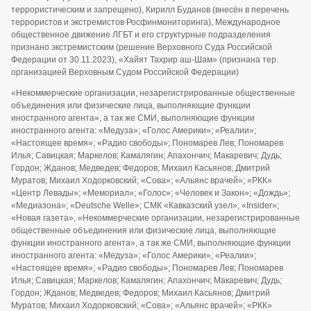
11.10.2019 г. Федеральной службой по надзору в сфере связи,
информационных технологий и массовых коммуникаций
(Роскомнадзор)
Правила использования и копирования информации с
сайта
Сайт использует IP адреса, cookie и данные геолокации пользователей
сайта, условия использования содержатся в
политике по защите
персональных данных
.
Дизайн разработан
CENTROARTS