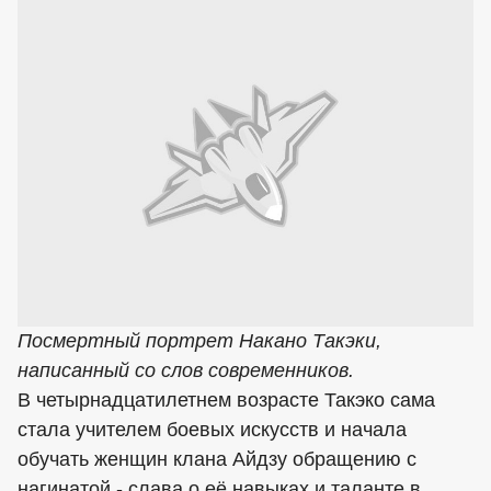
Посмертный портрет Накано Такэки,
написанный со слов современников.
В четырнадцатилетнем возрасте Такэко сама
стала учителем боевых искусств и начала
обучать женщин клана Айдзу обращению с
нагинатой - слава о её навыках и таланте в