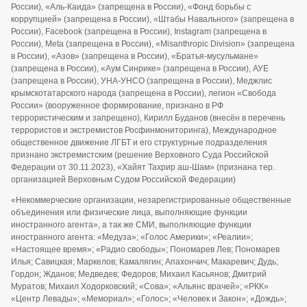
России), «Аль-Каида» (запрещена в России), «Фонд борьбы с
коррупцией» (запрещена в России), «Штабы Навального» (запрещена в
России), Facebook (запрещена в России), Instagram (запрещена в
России), Meta (запрещена в России), «Misanthropic Division» (запрещена
в России), «Азов» (запрещена в России), «Братья-мусульмане»
(запрещена в России), «Аум Синрике» (запрещена в России), АУЕ
(запрещена в России), УНА-УНСО (запрещена в России), Меджлис
крымскотатарского народа (запрещена в России), легион «Свобода
России» (вооруженное формирование, признано в РФ
террористическим и запрещено), Кирилл Буданов (внесён в перечень
террористов и экстремистов Росфинмониторинга), Международное
общественное движение ЛГБТ и его структурные подразделения
признано экстремистским (решение Верховного Суда Российской
Федерации от 30.11.2023), «Хайят Тахрир аш-Шам» (признана тер.
организацией Верховным Судом Российской Федерации)
«Некоммерческие организации, незарегистрированные общественные
объединения или физические лица, выполняющие функции
иностранного агента», а так же СМИ, выполняющие функции
иностранного агента: «Медуза»; «Голос Америки»; «Реалии»;
«Настоящее время»; «Радио свободы»; Пономарев Лев; Пономарев
Илья; Савицкая; Маркелов; Камалягин; Апахончич; Макаревич; Дудь;
Гордон; Жданов; Медведев; Федоров; Михаил Касьянов; Дмитрий
Муратов; Михаил Ходорковский; «Сова»; «Альянс врачей»; «РКК»
«Центр Левады»; «Мемориал»; «Голос»; «Человек и Закон»; «Дождь»;