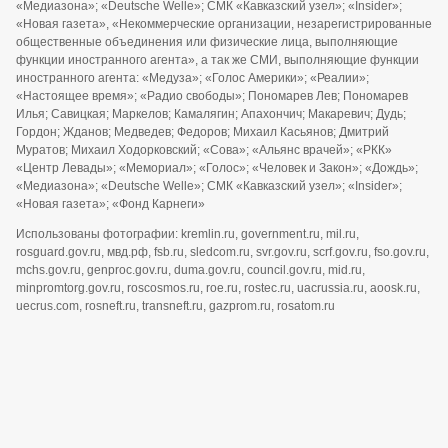
«Медиазона»; «Deutsche Welle»; СМК «Кавказский узел»; «Insider»;
«Новая газета», «Некоммерческие организации, незарегистрированные
общественные объединения или физические лица, выполняющие
функции иностранного агента», а так же СМИ, выполняющие функции
иностранного агента: «Медуза»; «Голос Америки»; «Реалии»;
«Настоящее время»; «Радио свободы»; Пономарев Лев; Пономарев
Илья; Савицкая; Маркелов; Камалягин; Апахончич; Макаревич; Дудь;
Гордон; Жданов; Медведев; Федоров; Михаил Касьянов; Дмитрий
Муратов; Михаил Ходорковский; «Сова»; «Альянс врачей»; «РКК»
«Центр Левады»; «Мемориал»; «Голос»; «Человек и Закон»; «Дождь»;
«Медиазона»; «Deutsche Welle»; СМК «Кавказский узел»; «Insider»;
«Новая газета»; «Фонд Карнеги»
Использованы фотографии: kremlin.ru, government.ru, mil.ru,
rosguard.gov.ru, мвд.рф, fsb.ru, sledcom.ru, svr.gov.ru, scrf.gov.ru, fso.gov.ru,
mchs.gov.ru, genproc.gov.ru, duma.gov.ru, council.gov.ru, mid.ru,
minpromtorg.gov.ru, roscosmos.ru, roe.ru, rostec.ru, uacrussia.ru, aoosk.ru,
uecrus.com, rosneft.ru, transneft.ru, gazprom.ru, rosatom.ru