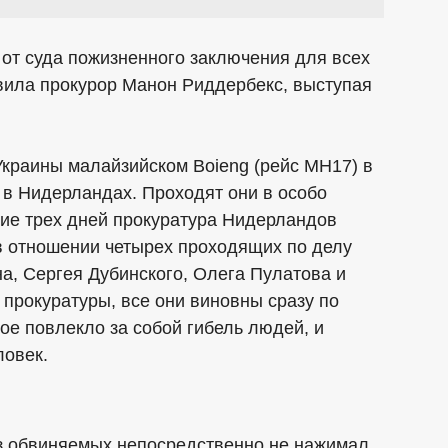
от суда пожизненного заключения для всех
вила прокурор Манон Риддербекс, выступая
Украины малайзийском Boieng (рейс MH17) в
 в Нидерландах. Проходят они в особо
ние трех дней прокуратура Нидерландов
в отношении четырех проходящих по делу
на, Сергея Дубинского, Олега Пулатова и
прокуратуры, все они виновны сразу по
ое повлекло за собой гибель людей, и
ловек.
 из обвиняемых непосредственно не нажимал