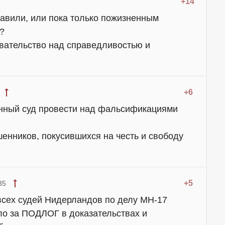
+14
тавили, или пока только пожизненным
?
евательство над справедливостью и
+6
енный суд провести над фальсификациями
енников, покусившихся на честь и свободу
+5
35
всех судей Нидерландов по делу МН-17
ло за ПОДЛОГ в доказательствах и