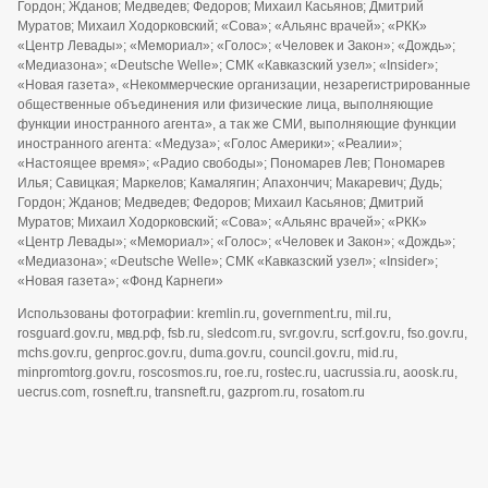
Гордон; Жданов; Медведев; Федоров; Михаил Касьянов; Дмитрий
Муратов; Михаил Ходорковский; «Сова»; «Альянс врачей»; «РКК»
«Центр Левады»; «Мемориал»; «Голос»; «Человек и Закон»; «Дождь»;
«Медиазона»; «Deutsche Welle»; СМК «Кавказский узел»; «Insider»;
«Новая газета», «Некоммерческие организации, незарегистрированные
общественные объединения или физические лица, выполняющие
функции иностранного агента», а так же СМИ, выполняющие функции
иностранного агента: «Медуза»; «Голос Америки»; «Реалии»;
«Настоящее время»; «Радио свободы»; Пономарев Лев; Пономарев
Илья; Савицкая; Маркелов; Камалягин; Апахончич; Макаревич; Дудь;
Гордон; Жданов; Медведев; Федоров; Михаил Касьянов; Дмитрий
Муратов; Михаил Ходорковский; «Сова»; «Альянс врачей»; «РКК»
«Центр Левады»; «Мемориал»; «Голос»; «Человек и Закон»; «Дождь»;
«Медиазона»; «Deutsche Welle»; СМК «Кавказский узел»; «Insider»;
«Новая газета»; «Фонд Карнеги»
Использованы фотографии: kremlin.ru, government.ru, mil.ru,
rosguard.gov.ru, мвд.рф, fsb.ru, sledcom.ru, svr.gov.ru, scrf.gov.ru, fso.gov.ru,
mchs.gov.ru, genproc.gov.ru, duma.gov.ru, council.gov.ru, mid.ru,
minpromtorg.gov.ru, roscosmos.ru, roe.ru, rostec.ru, uacrussia.ru, aoosk.ru,
uecrus.com, rosneft.ru, transneft.ru, gazprom.ru, rosatom.ru