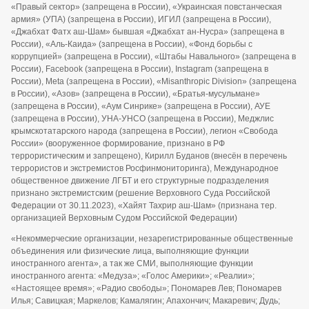
«Правый сектор» (запрещена в России), «Украинская повстанческая
армия» (УПА) (запрещена в России), ИГИЛ (запрещена в России),
«Джабхат Фатх аш-Шам» бывшая «Джабхат ан-Нусра» (запрещена в
России), «Аль-Каида» (запрещена в России), «Фонд борьбы с
коррупцией» (запрещена в России), «Штабы Навального» (запрещена в
России), Facebook (запрещена в России), Instagram (запрещена в
России), Meta (запрещена в России), «Misanthropic Division» (запрещена
в России), «Азов» (запрещена в России), «Братья-мусульмане»
(запрещена в России), «Аум Синрике» (запрещена в России), АУЕ
(запрещена в России), УНА-УНСО (запрещена в России), Меджлис
крымскотатарского народа (запрещена в России), легион «Свобода
России» (вооруженное формирование, признано в РФ
террористическим и запрещено), Кирилл Буданов (внесён в перечень
террористов и экстремистов Росфинмониторинга), Международное
общественное движение ЛГБТ и его структурные подразделения
признано экстремистским (решение Верховного Суда Российской
Федерации от 30.11.2023), «Хайят Тахрир аш-Шам» (признана тер.
организацией Верховным Судом Российской Федерации)
«Некоммерческие организации, незарегистрированные общественные
объединения или физические лица, выполняющие функции
иностранного агента», а так же СМИ, выполняющие функции
иностранного агента: «Медуза»; «Голос Америки»; «Реалии»;
«Настоящее время»; «Радио свободы»; Пономарев Лев; Пономарев
Илья; Савицкая; Маркелов; Камалягин; Апахончич; Макаревич; Дудь;