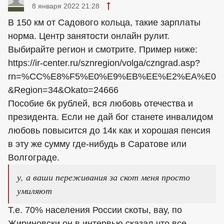
8 января 2022 21:28
В 150 км от Садового кольца, такие зарплаты
норма. Центр занятости онлайн рулит.
Выбирайте регион и смотрите. Пример ниже:
https://ir-center.ru/sznregion/volga/czngrad.asp?
rn=%CC%E8%F5%E0%E9%EB%EE%E2%EA%E0
&Region=34&Okato=24666
Пособие 6к рублей, вся любовь отечества и
президента. Если не дай бог станете инвалидом
любовь повысится до 14к как и хорошая пенсия
в эту же сумму где-нибудь в Саратове или
Волгограде.
у, а ваши переживания за скот меня просто
умиляют
Т.е. 70% населения России скоты, вау, по
Жириновски он в интервью сказал что все