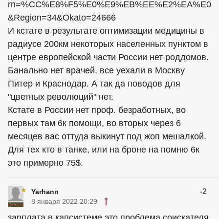
rn=%CC%E8%F5%E0%E9%EB%EE%E2%EA%E0
&Region=34&Okato=24666
И кстате в результате оптимизации медицины в
радиусе 200км некоторых населенных пунктом в
центре европейской части России нет роддомов.
Банально нет врачей, все уехали в Москву
Питер и Краснодар. А так да поводов для
"цветных революций" нет.
Кстате в России нет проф. безработных, во
первых там 6к помощи, во вторых через 6
месяцев вас оттуда выкинут под жоп мешалкой.
Для тех кто в танке, или на броне на помню 6к
это примерно 75$.
-2
Yarhann
8 января 2022 20:29
зарплата в капсистеме это проблема соискателя