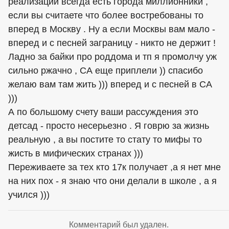
реализации всегда есть города миллионники ,
если вы считаете что более востребованы то
вперед в Москву . Ну а если Москвы вам мало -
вперед и с песней заграницу - никто не держит !
Ладно за байки про роддома и тп я промолчу уж
сильно ржачно , СА еще приплели )) спасибо
желаю вам там жить ))) вперед и с песней в СА
)))
А по большому счету ваши рассуждения это
детсад - просто несерьезно . Я говрю за жизнь
реальную , а вы постите то стату то мифы то
жисть в мифических странах )))
Переживаете за тех кто 17к получает ,а я нет мне
на них пох - я знаю что они делали в школе , а я
учился )))
Комментарий был удален.