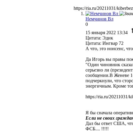
https://ria.ru/20211031/kiberb
Немчинов Вл
0
15 января 2022 13:34
Цитата: Эдик
Цитата: Ингвар 72
А что, это нонсенс, чт
Да Игорь вы правы пок
"Один чиновник сказал
серьезно ли (президен
сообщении.В Женеве 1
подчеркнули, что стор
энергичным. Кроме то
https://ria.ru/20211031/
Я бы сначала операти
Если не своих гражда
Дал бы ответ США, чт
ФСБ.... !!!!!