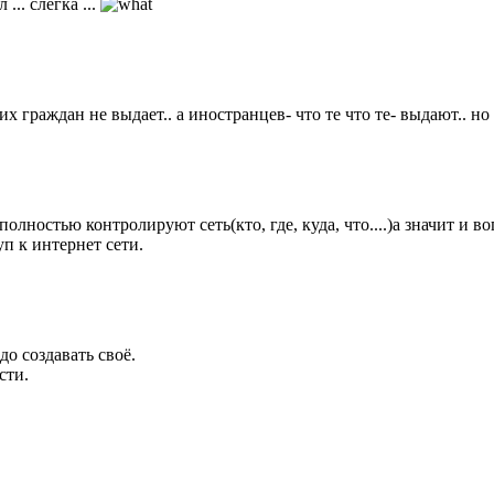
... слегка ...
 граждан не выдает.. а иностранцев- что те что те- выдают.. но 
полностью контролируют сеть(кто, где, куда, что....)а значит и 
п к интернет сети.
до создавать своё.
сти.