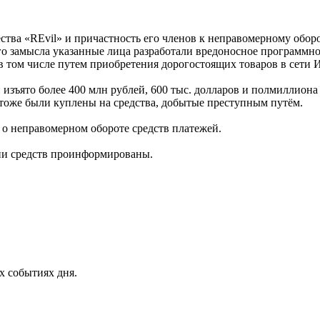
тва «REvil» и причастность его членов к неправомерному обор
о замысла указанные лица разработали вредоносное программно
в том числе путем приобретения дорогостоящих товаров в сети 
изъято более 400 млн рублей, 600 тыс. долларов и полмиллиона 
тоже были куплены на средства, добытые преступным путём.
 о неправомерном обороте средств платежей.
тии средств проинформированы.
х событиях дня.