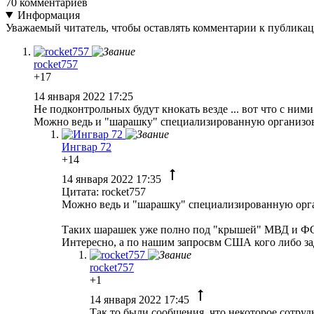
70
комментариев
Информация
Уважаемый читатель, чтобы оставлять комментарии к публика
rocket757
+17
14 января 2022 17:25
Не подконтрольных будут кнокать везде ... вот что с ними
Можно ведь и "шарашку" специализированную организов
Ингвар 72
+14
14 января 2022 17:35
Цитата: rocket757
Можно ведь и "шарашку" специализированную орг
Таких шарашек уже полно под "крышей" МВД и Ф
Интересно, а по нашим запросвм США кого либо з
rocket757
+1
14 января 2022 17:45
Так то были сообщения, что некоторое сотруд