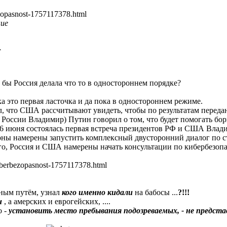
ezopasnost-1757117378.html
о бы Россия делала что то в одностороннем порядке?
а это первая ласточка и да пока в одностороннем режиме.
, что США рассчитывают увидеть, чтобы по результатам переда
т России Владимир) Путин говорил о том, что будет помогать бо
6 июня состоялась первая встреча президентов РФ и США Влад
оны намерены запустить комплексный двусторонний диалог по с
го, Россия и США намерены начать консультации по кибербезоп
kiberbezopasnost-1757117378.html
вным путём, узнал
кого именно кидали
на бабосы ...
?!!!
н
, а амерских и еврогейских, ....
о -
установить место пребывания подозреваемых, - не предст