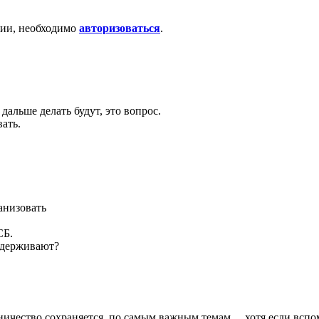
ции, необходимо
авторизоваться
.
 дальше делать будут, это вопрос.
ать.
анизовать
СБ.
адерживают?
ничество сохраняется, по самым важным темам ... хотя если вс