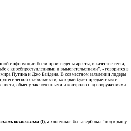
нной информации были произведены аресты, в качестве теста,
рьбе с киребпреступлениями и вымогательствами", - говорится в
имира Путина и Джо Байдена. В совместном заявлении лидеры
тратегической стабильности, который будет предметным и
асности, обмену заключенными и контролю над вооружениями.
авилось возможным
(!)
, а хлопчиков бы завербовал "под крышу