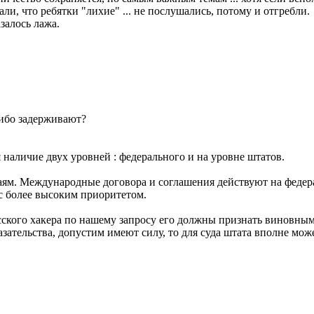
и, что ребятки "лихие" ... не послушались, потому и отгребли.
азалось лажа.
ибо задерживают?
наличие двух уровней : федерального и на уровне штатов.
чаям. Международные договора и соглашения действуют на феде
 с более высоким приоритетом.
ского хакера по нашему запросу его должны признать виновным 
зательства, допустим имеют силу, то для суда штата вполне може