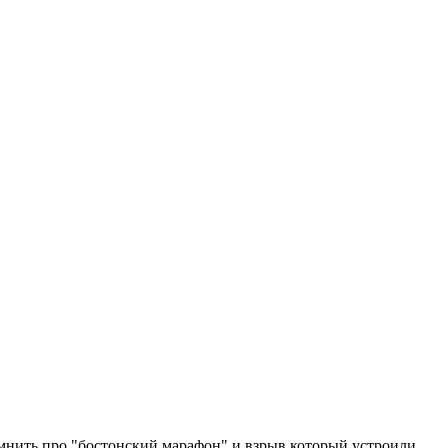
помнить про "бостонский марафон" и взрыв который устроили