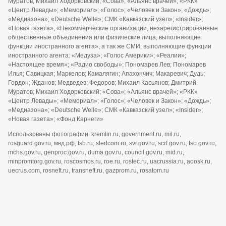
Муратов; Михаил Ходорковский; «Сова»; «Альянс врачей»; «РКК»
«Центр Левады»; «Мемориал»; «Голос»; «Человек и Закон»; «Дождь»;
«Медиазона»; «Deutsche Welle»; СМК «Кавказский узел»; «Insider»;
«Новая газета», «Некоммерческие организации, незарегистрированные
общественные объединения или физические лица, выполняющие
функции иностранного агента», а так же СМИ, выполняющие функции
иностранного агента: «Медуза»; «Голос Америки»; «Реалии»;
«Настоящее время»; «Радио свободы»; Пономарев Лев; Пономарев
Илья; Савицкая; Маркелов; Камалягин; Апахончич; Макаревич; Дудь;
Гордон; Жданов; Медведев; Федоров; Михаил Касьянов; Дмитрий
Муратов; Михаил Ходорковский; «Сова»; «Альянс врачей»; «РКК»
«Центр Левады»; «Мемориал»; «Голос»; «Человек и Закон»; «Дождь»;
«Медиазона»; «Deutsche Welle»; СМК «Кавказский узел»; «Insider»;
«Новая газета»; «Фонд Карнеги»
Использованы фотографии: kremlin.ru, government.ru, mil.ru,
rosguard.gov.ru, мвд.рф, fsb.ru, sledcom.ru, svr.gov.ru, scrf.gov.ru, fso.gov.ru,
mchs.gov.ru, genproc.gov.ru, duma.gov.ru, council.gov.ru, mid.ru,
minpromtorg.gov.ru, roscosmos.ru, roe.ru, rostec.ru, uacrussia.ru, aoosk.ru,
uecrus.com, rosneft.ru, transneft.ru, gazprom.ru, rosatom.ru