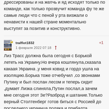
дрессированы и на желчь и яд исходят только по
команде, как только прозвучит команда фу те же
самые люди что с пеной у рта визжали о
ненависти к нашей стране моментально
выступят за позитив и конструктивно.
+1
tralflot1832
1 февраля 2022 07:18
Лиз Трасс должна была сегодня с Борькой
лететь на Украину.Но вчера кошлянула,сказала
какаая Украина ,у меня ковид и гордо ушла на
изоляцию.Борька тоже отчебучил ,со звонками
Путину и был послан лесом и теперь сидит
,думает Лизка слиняла,Путин послал,а зачем
мне сегодня этот Зе?Разброд и шатание.Только
верный Столтенберг готов биться с Россией до
последнего украинца,поляка и прибалта.