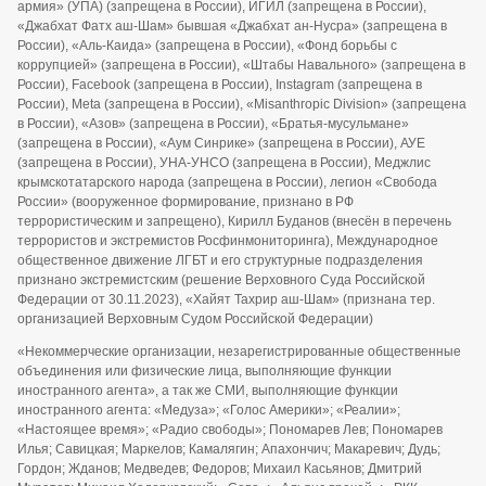
армия» (УПА) (запрещена в России), ИГИЛ (запрещена в России),
«Джабхат Фатх аш-Шам» бывшая «Джабхат ан-Нусра» (запрещена в
России), «Аль-Каида» (запрещена в России), «Фонд борьбы с
коррупцией» (запрещена в России), «Штабы Навального» (запрещена в
России), Facebook (запрещена в России), Instagram (запрещена в
России), Meta (запрещена в России), «Misanthropic Division» (запрещена
в России), «Азов» (запрещена в России), «Братья-мусульмане»
(запрещена в России), «Аум Синрике» (запрещена в России), АУЕ
(запрещена в России), УНА-УНСО (запрещена в России), Меджлис
крымскотатарского народа (запрещена в России), легион «Свобода
России» (вооруженное формирование, признано в РФ
террористическим и запрещено), Кирилл Буданов (внесён в перечень
террористов и экстремистов Росфинмониторинга), Международное
общественное движение ЛГБТ и его структурные подразделения
признано экстремистским (решение Верховного Суда Российской
Федерации от 30.11.2023), «Хайят Тахрир аш-Шам» (признана тер.
организацией Верховным Судом Российской Федерации)
«Некоммерческие организации, незарегистрированные общественные
объединения или физические лица, выполняющие функции
иностранного агента», а так же СМИ, выполняющие функции
иностранного агента: «Медуза»; «Голос Америки»; «Реалии»;
«Настоящее время»; «Радио свободы»; Пономарев Лев; Пономарев
Илья; Савицкая; Маркелов; Камалягин; Апахончич; Макаревич; Дудь;
Гордон; Жданов; Медведев; Федоров; Михаил Касьянов; Дмитрий