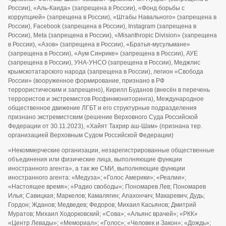
России), «Аль-Каида» (запрещена в России), «Фонд борьбы с
коррупцией» (запрещена в России), «Штабы Навального» (запрещена в
России), Facebook (запрещена в России), Instagram (запрещена в
России), Meta (запрещена в России), «Misanthropic Division» (запрещена
в России), «Азов» (запрещена в России), «Братья-мусульмане»
(запрещена в России), «Аум Синрике» (запрещена в России), АУЕ
(запрещена в России), УНА-УНСО (запрещена в России), Меджлис
крымскотатарского народа (запрещена в России), легион «Свобода
России» (вооруженное формирование, признано в РФ
террористическим и запрещено), Кирилл Буданов (внесён в перечень
террористов и экстремистов Росфинмониторинга), Международное
общественное движение ЛГБТ и его структурные подразделения
признано экстремистским (решение Верховного Суда Российской
Федерации от 30.11.2023), «Хайят Тахрир аш-Шам» (признана тер.
организацией Верховным Судом Российской Федерации)
«Некоммерческие организации, незарегистрированные общественные
объединения или физические лица, выполняющие функции
иностранного агента», а так же СМИ, выполняющие функции
иностранного агента: «Медуза»; «Голос Америки»; «Реалии»;
«Настоящее время»; «Радио свободы»; Пономарев Лев; Пономарев
Илья; Савицкая; Маркелов; Камалягин; Апахончич; Макаревич; Дудь;
Гордон; Жданов; Медведев; Федоров; Михаил Касьянов; Дмитрий
Муратов; Михаил Ходорковский; «Сова»; «Альянс врачей»; «РКК»
«Центр Левады»; «Мемориал»; «Голос»; «Человек и Закон»; «Дождь»;