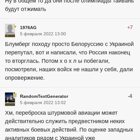
Ну в общем то да они после олимпиады тайвань
будут отжимать
+7
1976AG
5 февраля 2022 13:00
Блумберг походу просто Белоруссию с Украиной
перепутал, вот и написали, что Россия наконец
то вторглась. Потом х о х л ы побегали,
посмотрели, наших войск не нашли у себя, дали
опровержение.
-4
RandomTextGenerator
5 февраля 2022 13:02
Хм, переброска штурмовой авиации может
действительно служить предвестником неких
активных боевых действий. По оценке западных
аналитиков рядом с Украиной уже