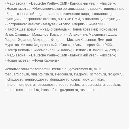
«Медиазона»; «Deutsche Welle»; СМК «Кавказский узел»; «Insider»;
«Новая газета», «Некоммерческие организации, незарегистрированные
общественные объединения или физические лица, выполняющие
функции иностранного агента», а так же СМИ, выполняющие функции
иностранного агента: «Медуза»; «Голос Америки»; «Реалии»;
«Настоящее время»; «Радио свободы»; Пономарев Лев; Пономарев
Илья; Савицкая; Маркелов; Камалягин; Апахончич; Макаревич; Дудь;
Гордон; Жданов; Медведев; Федоров; Михаил Касьянов; Дмитрий
Муратов; Михаил Ходорковский; «Сова»; «Альянс врачей»; «РКК»
«Центр Левады»; «Мемориал»; «Голос»; «Человек и Закон»; «Дождь»;
«Медиазона»; «Deutsche Welle»; СМК «Кавказский узел»; «Insider»;
«Новая газета»; «Фонд Карнеги»
Использованы фотографии: kremlin.ru, government.ru, mil.ru,
rosguard.gov.ru, мвд.рф, fsb.ru, sledcom.ru, svr.gov.ru, scrf.gov.ru, fso.gov.ru,
mchs.gov.ru, genproc.gov.ru, duma.gov.ru, council.gov.ru, mid.ru,
minpromtorg.gov.ru, roscosmos.ru, roe.ru, rostec.ru, uacrussia.ru, aoosk.ru,
uecrus.com, rosneft.ru, transneft.ru, gazprom.ru, rosatom.ru