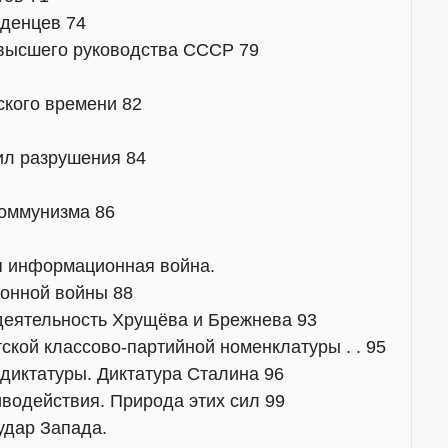
жденцев 74
 высшего руководства СССР 79
ского времени 82
сил разрушения 84
коммунизма 86
я информационная война.
онной войны 88
деятельность Хрущёва и Брежнева 93
ской классово-партийной номенклатуры . . 95
 диктатуры. Диктатура Сталина 96
иводействия. Природа этих сил 99
удар Запада.