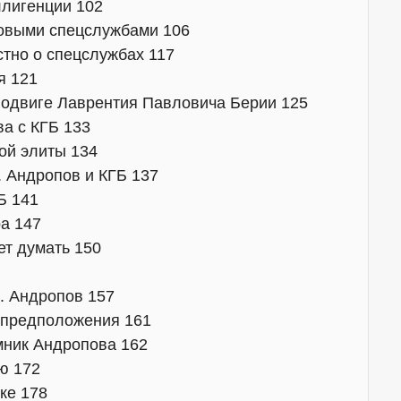
ллигенции 102
ровыми спецслужбами 106
естно о спецслужбах 117
я 121
 подвиге Лаврентия Павловича Берии 125
а с КГБ 133
ой элиты 134
. Андропов и КГБ 137
Б 141
ра 147
чет думать 150
. Андропов 157
и предположения 161
емник Андропова 162
ю 172
ике 178