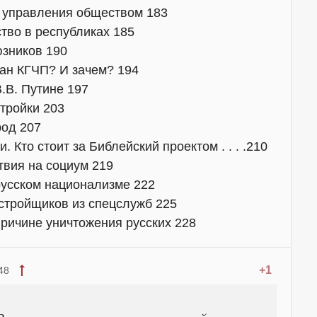
г управления обществом 183
тво в республиках 185
юзников 190
ван КГЧП? И зачем? 194
В.В. Путине 197
стройки 203
род 207
 Кто стоит за Библейский проектом . . . .210
твия на социум 219
русском национализме 222
стройщиков из спецслужб 225
причине уничтожения русских 228
+1
48