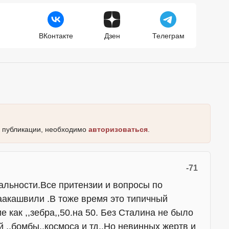
ВКонтакте
Дзен
Телеграм
к публикации, необходимо
авторизоваться
.
-71
альности.Все притензии и вопросы по
акашвили .В тоже время это типичный
 как ,,зебра,,50.на 50. Без Сталина не было
 ,,бомбы,,космоса и тд..Но невинных жертв и