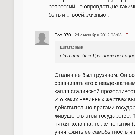
репрессий не опровдать,не каким
быть и ,,твоей,,жизнью .
Fox 070
24 сентября 2012 08:08
Цитата: bask
Сталинн был Грузином по наци
Сталин не был грузином. Он осе
сравнивать его с неадекватны
капля сталинской прозорливост
И о каких невинных жертвах в
действительно врагами государс
живущего в этом государстве. Т
пятая колонна, те же попытки (
уничтожить ее самобытность и 