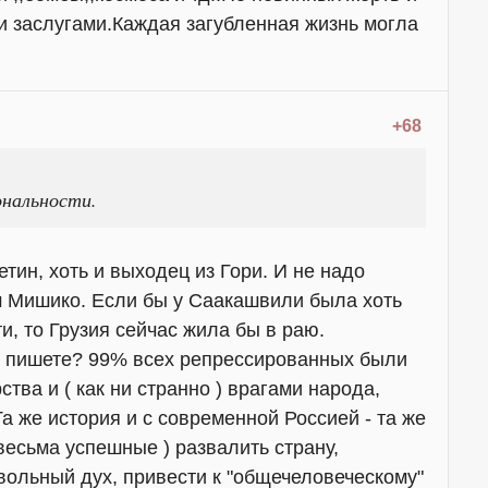
и заслугами.Каждая загубленная жизнь могла
+68
ональности.
тин, хоть и выходец из Гори. И не надо
м Мишико. Если бы у Саакашвили была хоть
и, то Грузия сейчас жила бы в раю.
ы пишете? 99% всех репрессированных были
тва и ( как ни странно ) врагами народа,
а же история и с современной Россией - та же
весьма успешные ) развалить страну,
вольный дух, привести к "общечеловеческому"