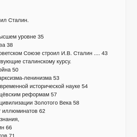
ил Сталин.
высшем уровне 35
ва 38
ветском Союзе строил И.В. Сталин .... 43
твующие сталинскому курсу.
ойна 50
арксизма-ленинизма 53
овременной исторической науке 54
ущёвским реформам 57
 цивилизации Золотого Века 58
кт иллюминатов 62
 знания,
ин 66
тов 71