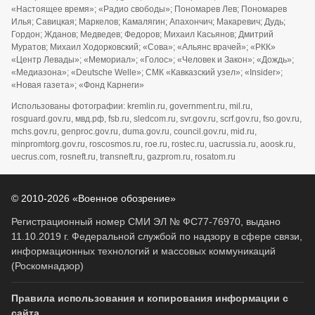
«Настоящее время»; «Радио свободы»; Пономарев Лев; Пономарев
Илья; Савицкая; Маркелов; Камалягин; Апахончич; Макаревич; Дудь;
Гордон; Жданов; Медведев; Федоров; Михаил Касьянов; Дмитрий
Муратов; Михаил Ходорковский; «Сова»; «Альянс врачей»; «РКК»
«Центр Левады»; «Мемориал»; «Голос»; «Человек и Закон»; «Дождь»;
«Медиазона»; «Deutsche Welle»; СМК «Кавказский узел»; «Insider»;
«Новая газета»; «Фонд Карнеги»
Использованы фотографии: kremlin.ru, government.ru, mil.ru,
rosguard.gov.ru, мвд.рф, fsb.ru, sledcom.ru, svr.gov.ru, scrf.gov.ru, fso.gov.ru,
mchs.gov.ru, genproc.gov.ru, duma.gov.ru, council.gov.ru, mid.ru,
minpromtorg.gov.ru, roscosmos.ru, roe.ru, rostec.ru, uacrussia.ru, aoosk.ru,
uecrus.com, rosneft.ru, transneft.ru, gazprom.ru, rosatom.ru
© 2010-2026 «Военное обозрение»
Регистрационный номер СМИ ЭЛ № ФС77-76970, выдано
11.10.2019 г. Федеральной службой по надзору в сфере связи,
информационных технологий и массовых коммуникаций
(Роскомнадзор)
Правила использования и копирования информации с
сайта