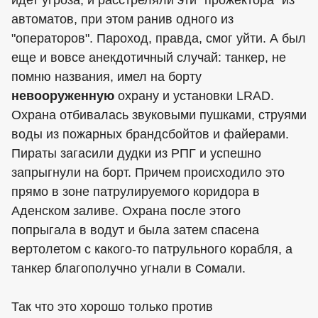
идет угроза, и расстреляли эти "прожектора" из
автоматов, при этом ранив одного из
"операторов". Пароход, правда, смог уйти. А был
еще и вовсе анекдотичный случай: танкер, не
помню названия, имел на борту
невооруженную
охрану и установки LRAD.
Охрана отбивалась звуковыми пушками, струями
воды из пожарных брандсбойтов и файерами.
Пираты загасили дудки из РПГ и успешно
запрыгнули на борт. Причем происходило это
прямо в зоне патрулируемого коридора в
Аденском заливе. Охрана после этого
попрыгала в водут и была затем спасена
вертолетом с какого-то патрульного корабля, а
танкер благополучно угнали в Сомали.
Так что это хорошо только против