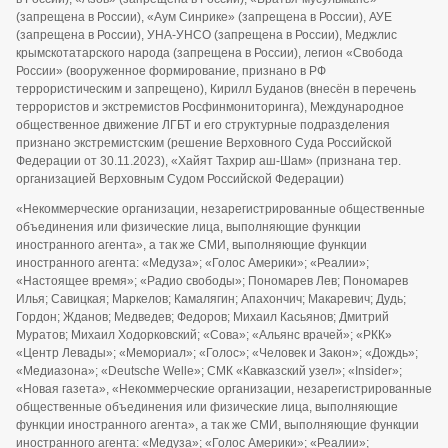
(запрещена в России), «Аум Синрике» (запрещена в России), АУЕ
(запрещена в России), УНА-УНСО (запрещена в России), Меджлис
крымскотатарского народа (запрещена в России), легион «Свобода
России» (вооруженное формирование, признано в РФ
террористическим и запрещено), Кирилл Буданов (внесён в перечень
террористов и экстремистов Росфинмониторинга), Международное
общественное движение ЛГБТ и его структурные подразделения
признано экстремистским (решение Верховного Суда Российской
Федерации от 30.11.2023), «Хайят Тахрир аш-Шам» (признана тер.
организацией Верховным Судом Российской Федерации)
«Некоммерческие организации, незарегистрированные общественные
объединения или физические лица, выполняющие функции
иностранного агента», а так же СМИ, выполняющие функции
иностранного агента: «Медуза»; «Голос Америки»; «Реалии»;
«Настоящее время»; «Радио свободы»; Пономарев Лев; Пономарев
Илья; Савицкая; Маркелов; Камалягин; Апахончич; Макаревич; Дудь;
Гордон; Жданов; Медведев; Федоров; Михаил Касьянов; Дмитрий
Муратов; Михаил Ходорковский; «Сова»; «Альянс врачей»; «РКК»
«Центр Левады»; «Мемориал»; «Голос»; «Человек и Закон»; «Дождь»;
«Медиазона»; «Deutsche Welle»; СМК «Кавказский узел»; «Insider»;
«Новая газета», «Некоммерческие организации, незарегистрированные
общественные объединения или физические лица, выполняющие
функции иностранного агента», а так же СМИ, выполняющие функции
иностранного агента: «Медуза»; «Голос Америки»; «Реалии»;