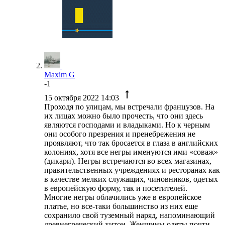
Maxim G
-1
15 октября 2022 14:03
Проходя по улицам, мы встречали французов. На
их лицах можно было прочесть, что они здесь
являются господами и владыками. Но к черным
они особого презрения и пренебрежения не
проявляют, что так бросается в глаза в английских
колониях, хотя все негры именуются ими «соваж»
(дикари). Негры встречаются во всех магазинах,
правительственных учреждениях и ресторанах как
в качестве мелких служащих, чиновников, одетых
в европейскую форму, так и посетителей.
Многие негры облачились уже в европейское
платье, но все-таки большинство из них еще
сохранило свой туземный наряд, напоминающий
древнегреческий хитон. Женщины одеты почти