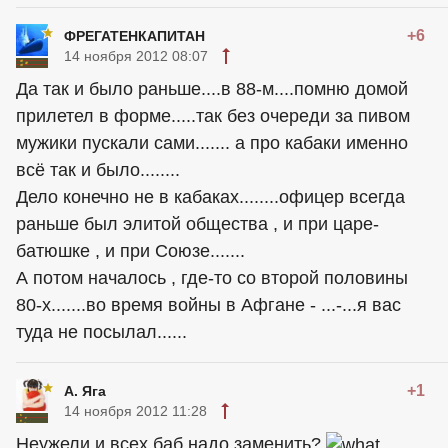
+6
ФРЕГАТЕНКАПИТАН
14 ноября 2012 08:07
Да так и было раньше....в 88-м....помню домой
прилетел в форме.....так без очереди за пивом
мужики пускали сами....... а про кабаки именно
всё так и было........
Дело конечно не в кабаках........офицер всегда
раньше был элитой общества , и при царе-
батюшке , и при Союзе.......
А потом началось , где-то со второй половины
80-х.......во время войны в Афгане - ...-...я вас
туда не посылал......
+1
А. Яга
14 ноября 2012 11:28
Неужели и всех баб надо заменить?