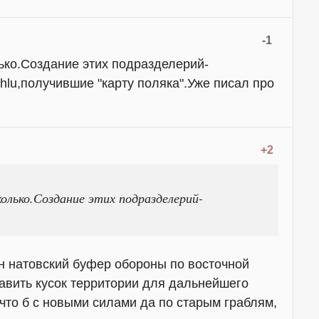
-1
ько.Создание этих подразделерий-
ohlu,получившие "карту поляка".Уже писал про
+2
олько.Создание этих подразделерий-
ан натовский буфер обороны по восточной
тавить кусок территории для дальнейшего
что б с новыми силами да по старым граблям,