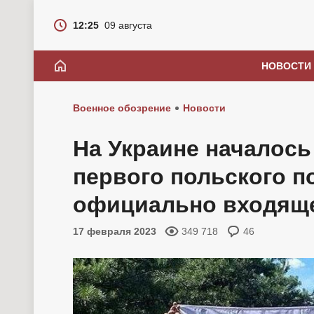
12:25
09 августа
НОВОСТИ
Военное обозрение
Новости
На Украине началос
первого польского п
официально входяще
17 февраля 2023
349 718
46