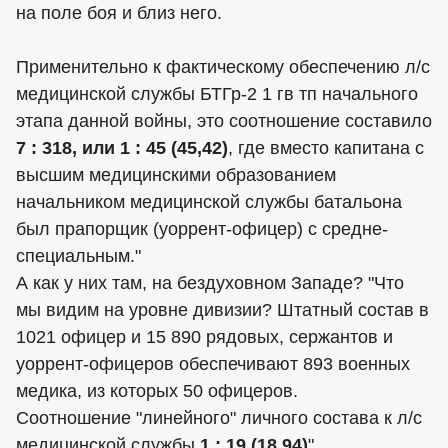
на поле боя и близ него.
Применительно к фактическому обеспечению л/с
медицинской службы БТГр-2 1 гв тп начального
этапа данной войны, это соотношение составило
7 : 318, или 1 : 45 (45,42)
, где вместо капитана с
высшим медицинскими образованием
начальником медицинской службы батальона
был прапорщик (уоррент-офицер) с средне-
специальным."
А как у них там, на бездуховном Западе? "Что
мы видим на уровне дивизии? Штатный состав в
1021 офицер и 15 890 рядовых, сержантов и
уоррент-офицеров обеспечивают 893 военных
медика, из которых 50 офицеров.
Соотношение "линейного" личного состава к л/с
медицинской службы
1 : 19 (18,94)
"