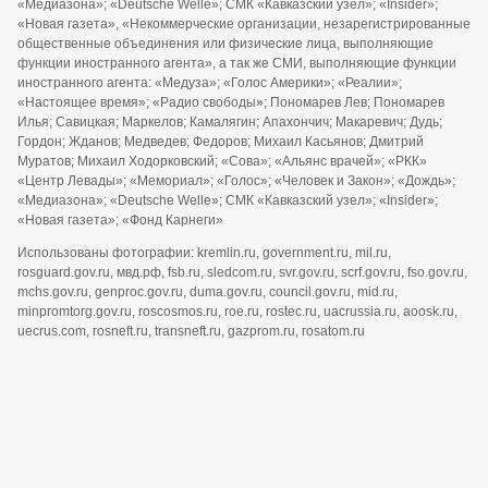
«Медиазона»; «Deutsche Welle»; СМК «Кавказский узел»; «Insider»;
«Новая газета», «Некоммерческие организации, незарегистрированные
общественные объединения или физические лица, выполняющие
функции иностранного агента», а так же СМИ, выполняющие функции
иностранного агента: «Медуза»; «Голос Америки»; «Реалии»;
«Настоящее время»; «Радио свободы»; Пономарев Лев; Пономарев
Илья; Савицкая; Маркелов; Камалягин; Апахончич; Макаревич; Дудь;
Гордон; Жданов; Медведев; Федоров; Михаил Касьянов; Дмитрий
Муратов; Михаил Ходорковский; «Сова»; «Альянс врачей»; «РКК»
«Центр Левады»; «Мемориал»; «Голос»; «Человек и Закон»; «Дождь»;
«Медиазона»; «Deutsche Welle»; СМК «Кавказский узел»; «Insider»;
«Новая газета»; «Фонд Карнеги»
Использованы фотографии: kremlin.ru, government.ru, mil.ru,
rosguard.gov.ru, мвд.рф, fsb.ru, sledcom.ru, svr.gov.ru, scrf.gov.ru, fso.gov.ru,
mchs.gov.ru, genproc.gov.ru, duma.gov.ru, council.gov.ru, mid.ru,
minpromtorg.gov.ru, roscosmos.ru, roe.ru, rostec.ru, uacrussia.ru, aoosk.ru,
uecrus.com, rosneft.ru, transneft.ru, gazprom.ru, rosatom.ru