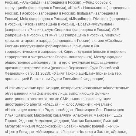
России), «Аль-Каида» (запрещена в России), «Фонд борьбы с
коррупцией» (запрещена в России), «Штабы Навального» (запрещена в
России), Facebook (запрещена в России), Instagram (запрещена в
России), Meta (запрещена в России), «Misanthropic Division» (запрещена
в России), «Азов» (запрещена в России), «Братья-мусульмане»
(запрещена в России), «Аум Синрике» (запрещена в России), АУЕ
(запрещена в России), УНА-УНСО (запрещена в России), Меджлис
крымскотатарского народа (запрещена в России), легион «Свобода
России» (вооруженное формирование, признано в РФ
террористическим и запрещено), Кирилл Буданов (внесён в перечень
террористов и экстремистов Росфинмониторинга), Международное
общественное движение ЛГБТ и его структурные подразделения
признано экстремистским (решение Верховного Суда Российской
Федерации от 30.11.2023), «Хайят Тахрир аш-Шам» (признана тер.
организацией Верховным Судом Российской Федерации)
«Некоммерческие организации, незарегистрированные общественные
объединения или физические лица, выполняющие функции
иностранного агента», а так же СМИ, выполняющие функции
иностранного агента: «Медуза»; «Голос Америки»; «Реалии»;
«Настоящее время»; «Радио свободы»; Пономарев Лев; Пономарев
Илья; Савицкая; Маркелов; Камалягин; Апахончич; Макаревич; Дудь;
Гордон; Жданов; Медведев; Федоров; Михаил Касьянов; Дмитрий
Муратов; Михаил Ходорковский; «Сова»; «Альянс врачей»; «РКК»
«Центр Левады»; «Мемориал»; «Голос»; «Человек и Закон»; «Дождь»;