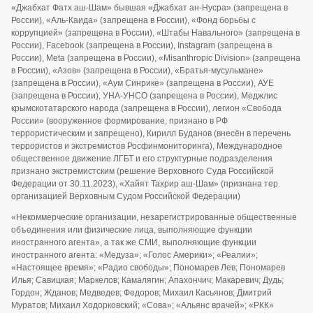
«Джабхат Фатх аш-Шам» бывшая «Джабхат ан-Нусра» (запрещена в
России), «Аль-Каида» (запрещена в России), «Фонд борьбы с
коррупцией» (запрещена в России), «Штабы Навального» (запрещена в
России), Facebook (запрещена в России), Instagram (запрещена в
России), Meta (запрещена в России), «Misanthropic Division» (запрещена
в России), «Азов» (запрещена в России), «Братья-мусульмане»
(запрещена в России), «Аум Синрике» (запрещена в России), АУЕ
(запрещена в России), УНА-УНСО (запрещена в России), Меджлис
крымскотатарского народа (запрещена в России), легион «Свобода
России» (вооруженное формирование, признано в РФ
террористическим и запрещено), Кирилл Буданов (внесён в перечень
террористов и экстремистов Росфинмониторинга), Международное
общественное движение ЛГБТ и его структурные подразделения
признано экстремистским (решение Верховного Суда Российской
Федерации от 30.11.2023), «Хайят Тахрир аш-Шам» (признана тер.
организацией Верховным Судом Российской Федерации)
«Некоммерческие организации, незарегистрированные общественные
объединения или физические лица, выполняющие функции
иностранного агента», а так же СМИ, выполняющие функции
иностранного агента: «Медуза»; «Голос Америки»; «Реалии»;
«Настоящее время»; «Радио свободы»; Пономарев Лев; Пономарев
Илья; Савицкая; Маркелов; Камалягин; Апахончич; Макаревич; Дудь;
Гордон; Жданов; Медведев; Федоров; Михаил Касьянов; Дмитрий
Муратов; Михаил Ходорковский; «Сова»; «Альянс врачей»; «РКК»