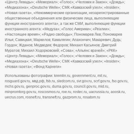
«Центр Левады»; «Мемориал»; «Голос»; «Человек и Закон»; «Дождь»;
«Медиазона»; «Deutsche Welle»; СМК «Кавказский узел»; «Insider»;
«Новая газета», «Некоммерческие организации, незарегистрированные
общественные объединения или физические лица, выполняющие
функции иностранного агента», а так же СМИ, выполняющие функции
иностранного агента: «Медуза»; «Голос Америки»; «Реалии»;
«Настоящее время»; «Радио свободы»; Пономарев Лев; Пономарев
Илья; Савицкая; Маркелов; Камалягин; Апахончич; Макаревич; Дудь;
Гордон; Жданов; Медведев; Федоров; Михаил Касьянов; Дмитрий
Муратов; Михаил Ходорковский; «Сова»; «Альянс врачей»; «РКК»
«Центр Левады»; «Мемориал»; «Голос»; «Человек и Закон»; «Дождь»;
«Медиазона»; «Deutsche Welle»; СМК «Кавказский узел»; «Insider»;
«Новая газета»; «Фонд Карнеги»
Использованы фотографии: kremlin.ru, government.ru, mil.ru,
rosguard.gov.ru, мвд.рф, fsb.ru, sledcom.ru, svr.gov.ru, scrf.gov.ru, fso.gov.ru,
mchs.gov.ru, genproc.gov.ru, duma.gov.ru, council.gov.ru, mid.ru,
minpromtorg.gov.ru, roscosmos.ru, roe.ru, rostec.ru, uacrussia.ru, aoosk.ru,
uecrus.com, rosneft.ru, transneft.ru, gazprom.ru, rosatom.ru