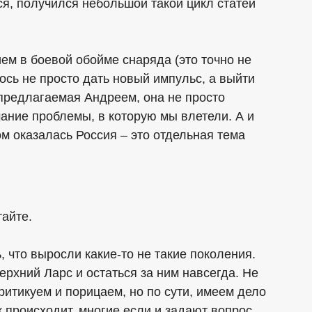
тся, получился небольшой такой цикл статей
.
ием в боевой обойме снаряда (это точно не
ось не просто дать новый импульс, а выйти
 предлагаемая Андреем, она не просто
ание проблемы, в которую мы влетели. А и
ом оказалась Россия – это отдельная тема
тайте.
ь, что выросли какие-то не такие поколения.
рхний Ларс и остаться за ним навсегда. Не
ритикуем и порицаем, но по сути, имеем дело
к происходит, многие если и задают вопрос,