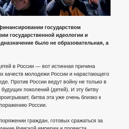
 финансировании государством
твии государственной идеологии и
едназначение было не образовательная, а
етей в России — вот истинная причина
их качеств молодежи России и нарастающего
де. Против России ведут войну не только в
 будущих поколений (детей). И эту битву
роигрывает, битва эта уже очень близко к
 поражению России.
споряжении граждан, готовых сражаться за
падение Римской империи и провести