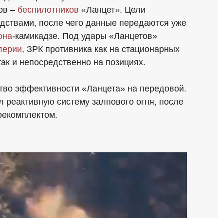
ов –
беспилотников
«Ланцет». Цели
дствами, после чего данные передаются уже
она
-камикадзе. Под удары «Ланцетов»
лерии
, ЗРК противника как на стационарных
так и непосредственно на позициях.
ство эффективности «Ланцета» на передовой.
 реактивную систему залпового огня, после
оекомплектом.