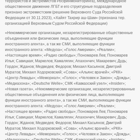
террористов и экстремистов Росфинмониторинга), Международное
общественное движение ЛГБТ и его структурные подразделения
признано экстремистским (решение Верховного Суда Российской
Федерации от 30.11.2023), «Хайят Тахрир аш-Шам» (признана тер.
организацией Верховным Судом Российской Федерации)
«Некоммерческие организации, незарегистрированные общественные
объединения или физические лица, выполняющие функции
иностранного агента», а так же СМИ, выполняющие функции
иностранного агента: «Медуза»; «Голос Америки»; «Реалии»;
«Настоящее время»; «Радио свободы»; Пономарев Лев; Пономарев
Илья; Савицкая; Маркелов; Камалягин; Апахончич; Макаревич; Дудь;
Гордон; Жданов; Медведев; Федоров; Михаил Касьянов; Дмитрий
Муратов; Михаил Ходорковский; «Сова»; «Альянс врачей»; «РКК»
«Центр Левады»; «Мемориал»; «Голос»; «Человек и Закон»; «Дождь»;
«Медиазона»; «Deutsche Welle»; СМК «Кавказский узел»; «Insider»;
«Новая газета», «Некоммерческие организации, незарегистрированные
общественные объединения или физические лица, выполняющие
функции иностранного агента», а так же СМИ, выполняющие функции
иностранного агента: «Медуза»; «Голос Америки»; «Реалии»;
«Настоящее время»; «Радио свободы»; Пономарев Лев; Пономарев
Илья; Савицкая; Маркелов; Камалягин; Апахончич; Макаревич; Дудь;
Гордон; Жданов; Медведев; Федоров; Михаил Касьянов; Дмитрий
Муратов; Михаил Ходорковский; «Сова»; «Альянс врачей»; «РКК»
«Центр Левады»; «Мемориал»; «Голос»; «Человек и Закон»; «Дождь»;
«Медиазона»; «Deutsche Welle»; СМК «Кавказский узел»; «Insider»;