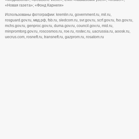
«Новая газета»; «Фонд Карнеги»
Использованы фотографии: kremlin.ru, government.ru, mil.ru,
rosguard.gov.ru, мвд.рф, fsb.ru, sledcom.ru, svr.gov.ru, scrf.gov.ru, fso.gov.ru,
mchs.gov.ru, genproc.gov.ru, duma.gov.ru, council.gov.ru, mid.ru,
minpromtorg.gov.ru, roscosmos.ru, roe.ru, rostec.ru, uacrussia.ru, aoosk.ru,
uecrus.com, rosneft.ru, transneft.ru, gazprom.ru, rosatom.ru