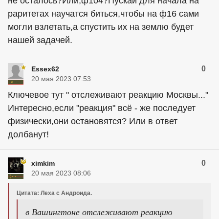
не осталось?Или,ф104?Пускай для начала на
раритетах научатся биться,чтобы на ф16 сами
могли взлетать,а спустить их на землю будет
нашей задачей.
0
Essex62
20 мая 2023 07:53
Ключевое тут " отслеживают реакцию Москвы..."
Интересно,если "реакция" всё - же последует
физически,они остановятся? Или в ответ
долбанут!
0
ximkim
20 мая 2023 08:06
Цитата: Леха с Андроида.
в Вашингтоне отслеживают реакцию