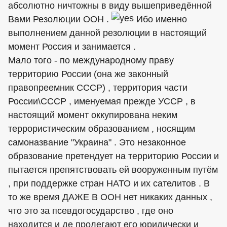
абсолютно ничтожны в виду вышеприведённой
Вами Резолюции ООН .
Ибо именно
выполнением данной резолюции в настоящий
момент Россия и занимается .
Мало того - по международному праву
территорию России (она же законный
правопреемник СССР) , территория части
России\СССР , именуемая прежде УССР , в
настоящий момент оккупирована неким
террористическим образованием , носящим
самоназвание "Украина" . Это незаконное
образование претендует на территорию России и
пытается препятствовать ей вооруженным путём
, при поддержке стран НАТО и их сателитов . В
то же время ДАЖЕ В ООН нет никаких данных ,
что это за псевдогосударство , где оно
находится и де пролегают его юридически и