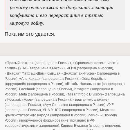
режиму очень важно не допускать эскалации
конфликта и его перерастания в третью
мировую войну.
Пока им это удается.
«Правый сектор» (запрещена в России), «Украинская повстанческая
армия» (УПА) (запрещена в России), ИГИЛ (запрещена в России),
«Джабхат Фатх аш-Шам» бывшая «Джабхат ан-Нусра» (запрещена в
России), «Аль-Каида» (запрещена в России), «Фонд борьбы с
коррупцией» (запрещена в России), «Штабы Навального» (запрещена в
России), Facebook (запрещена в России), Instagram (запрещена в
России), Meta (запрещена в России), «Misanthropic Division» (запрещена
в России), «Азов» (запрещена в России), «Братья-мусульмане»
(запрещена в России), «Аум Синрике» (запрещена в России), АУЕ
(запрещена в России), УНА-УНСО (запрещена в России), Меджлис
крымскотатарского народа (запрещена в России), легион «Свобода
России» (вооруженное формирование, признано в РФ
террористическим и запрещено), Кирилл Буданов (внесён в перечень