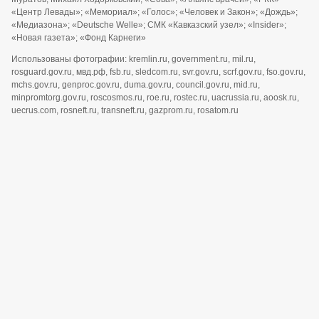
«Центр Левады»; «Мемориал»; «Голос»; «Человек и Закон»; «Дождь»;
«Медиазона»; «Deutsche Welle»; СМК «Кавказский узел»; «Insider»;
«Новая газета»; «Фонд Карнеги»
Использованы фотографии: kremlin.ru, government.ru, mil.ru,
rosguard.gov.ru, мвд.рф, fsb.ru, sledcom.ru, svr.gov.ru, scrf.gov.ru, fso.gov.ru,
mchs.gov.ru, genproc.gov.ru, duma.gov.ru, council.gov.ru, mid.ru,
minpromtorg.gov.ru, roscosmos.ru, roe.ru, rostec.ru, uacrussia.ru, aoosk.ru,
uecrus.com, rosneft.ru, transneft.ru, gazprom.ru, rosatom.ru