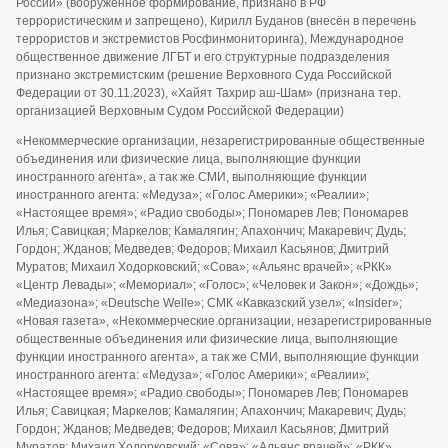
России» (вооруженное формирование, признано в РФ
террористическим и запрещено), Кирилл Буданов (внесён в перечень
террористов и экстремистов Росфинмониторинга), Международное
общественное движение ЛГБТ и его структурные подразделения
признано экстремистским (решение Верховного Суда Российской
Федерации от 30.11.2023), «Хайят Тахрир аш-Шам» (признана тер.
организацией Верховным Судом Российской Федерации)
«Некоммерческие организации, незарегистрированные общественные
объединения или физические лица, выполняющие функции
иностранного агента», а так же СМИ, выполняющие функции
иностранного агента: «Медуза»; «Голос Америки»; «Реалии»;
«Настоящее время»; «Радио свободы»; Пономарев Лев; Пономарев
Илья; Савицкая; Маркелов; Камалягин; Апахончич; Макаревич; Дудь;
Гордон; Жданов; Медведев; Федоров; Михаил Касьянов; Дмитрий
Муратов; Михаил Ходорковский; «Сова»; «Альянс врачей»; «РКК»
«Центр Левады»; «Мемориал»; «Голос»; «Человек и Закон»; «Дождь»;
«Медиазона»; «Deutsche Welle»; СМК «Кавказский узел»; «Insider»;
«Новая газета», «Некоммерческие организации, незарегистрированные
общественные объединения или физические лица, выполняющие
функции иностранного агента», а так же СМИ, выполняющие функции
иностранного агента: «Медуза»; «Голос Америки»; «Реалии»;
«Настоящее время»; «Радио свободы»; Пономарев Лев; Пономарев
Илья; Савицкая; Маркелов; Камалягин; Апахончич; Макаревич; Дудь;
Гордон; Жданов; Медведев; Федоров; Михаил Касьянов; Дмитрий
Муратов; Михаил Ходорковский; «Сова»; «Альянс врачей»; «РКК»