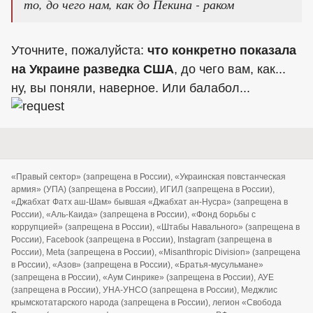
то, до чего нам, как до Пекина - раком
Уточните, пожалуйста:
что конкретно показала
на Украине разведка США
, до чего вам, как...
ну, вы поняли, наверное. Или балабол...
«Правый сектор» (запрещена в России), «Украинская повстанческая
армия» (УПА) (запрещена в России), ИГИЛ (запрещена в России),
«Джабхат Фатх аш-Шам» бывшая «Джабхат ан-Нусра» (запрещена в
России), «Аль-Каида» (запрещена в России), «Фонд борьбы с
коррупцией» (запрещена в России), «Штабы Навального» (запрещена в
России), Facebook (запрещена в России), Instagram (запрещена в
России), Meta (запрещена в России), «Misanthropic Division» (запрещена
в России), «Азов» (запрещена в России), «Братья-мусульмане»
(запрещена в России), «Аум Синрике» (запрещена в России), АУЕ
(запрещена в России), УНА-УНСО (запрещена в России), Меджлис
крымскотатарского народа (запрещена в России), легион «Свобода