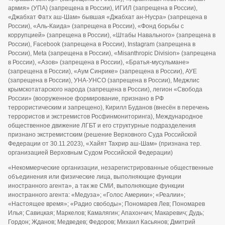
армия» (УПА) (запрещена в России), ИГИЛ (запрещена в России),
«Джабхат Фатх аш-Шам» бывшая «Джабхат ан-Нусра» (запрещена в
России), «Аль-Каида» (запрещена в России), «Фонд борьбы с
коррупцией» (запрещена в России), «Штабы Навального» (запрещена в
России), Facebook (запрещена в России), Instagram (запрещена в
России), Meta (запрещена в России), «Misanthropic Division» (запрещена
в России), «Азов» (запрещена в России), «Братья-мусульмане»
(запрещена в России), «Аум Синрике» (запрещена в России), АУЕ
(запрещена в России), УНА-УНСО (запрещена в России), Меджлис
крымскотатарского народа (запрещена в России), легион «Свобода
России» (вооруженное формирование, признано в РФ
террористическим и запрещено), Кирилл Буданов (внесён в перечень
террористов и экстремистов Росфинмониторинга), Международное
общественное движение ЛГБТ и его структурные подразделения
признано экстремистским (решение Верховного Суда Российской
Федерации от 30.11.2023), «Хайят Тахрир аш-Шам» (признана тер.
организацией Верховным Судом Российской Федерации)
«Некоммерческие организации, незарегистрированные общественные
объединения или физические лица, выполняющие функции
иностранного агента», а так же СМИ, выполняющие функции
иностранного агента: «Медуза»; «Голос Америки»; «Реалии»;
«Настоящее время»; «Радио свободы»; Пономарев Лев; Пономарев
Илья; Савицкая; Маркелов; Камалягин; Апахончич; Макаревич; Дудь;
Гордон; Жданов; Медведев; Федоров; Михаил Касьянов; Дмитрий