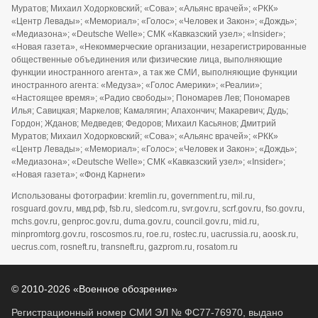
Муратов; Михаил Ходорковский; «Сова»; «Альянс врачей»; «РКК»
«Центр Левады»; «Мемориал»; «Голос»; «Человек и Закон»; «Дождь»;
«Медиазона»; «Deutsche Welle»; СМК «Кавказский узел»; «Insider»;
«Новая газета», «Некоммерческие организации, незарегистрированные
общественные объединения или физические лица, выполняющие
функции иностранного агента», а так же СМИ, выполняющие функции
иностранного агента: «Медуза»; «Голос Америки»; «Реалии»;
«Настоящее время»; «Радио свободы»; Пономарев Лев; Пономарев
Илья; Савицкая; Маркелов; Камалягин; Апахончич; Макаревич; Дудь;
Гордон; Жданов; Медведев; Федоров; Михаил Касьянов; Дмитрий
Муратов; Михаил Ходорковский; «Сова»; «Альянс врачей»; «РКК»
«Центр Левады»; «Мемориал»; «Голос»; «Человек и Закон»; «Дождь»;
«Медиазона»; «Deutsche Welle»; СМК «Кавказский узел»; «Insider»;
«Новая газета»; «Фонд Карнеги»
Использованы фотографии: kremlin.ru, government.ru, mil.ru,
rosguard.gov.ru, мвд.рф, fsb.ru, sledcom.ru, svr.gov.ru, scrf.gov.ru, fso.gov.ru,
mchs.gov.ru, genproc.gov.ru, duma.gov.ru, council.gov.ru, mid.ru,
minpromtorg.gov.ru, roscosmos.ru, roe.ru, rostec.ru, uacrussia.ru, aoosk.ru,
uecrus.com, rosneft.ru, transneft.ru, gazprom.ru, rosatom.ru
© 2010-2026 «Военное обозрение»
Регистрационный номер СМИ ЭЛ № ФС77-76970, выдано