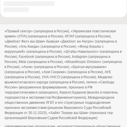
© 2010-2026 «Военное обозрение»
Регистрационный номер СМИ ЭЛ № ФС77-76970, выдано