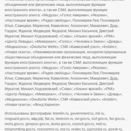
11.10.2019 г. Федеральной службой по надзору в сфере связи,
информационных технологий и массовых коммуникаций
(Роскомнадзор)
Правила использования и копирования информации с
сайта
Сайт использует IP адреса, cookie и данные геолокации пользователей
сайта, условия использования содержатся в
политике по защите
персональных данных
.
Дизайн разработан
CENTROARTS