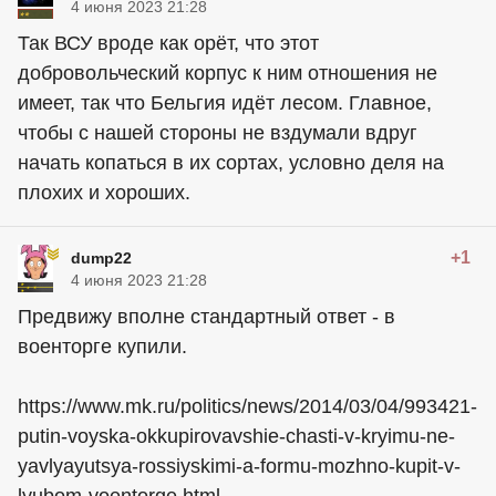
4 июня 2023 21:28
Так ВСУ вроде как орёт, что этот
добровольческий корпус к ним отношения не
имеет, так что Бельгия идёт лесом. Главное,
чтобы с нашей стороны не вздумали вдруг
начать копаться в их сортах, условно деля на
плохих и хороших.
+1
dump22
4 июня 2023 21:28
Предвижу вполне стандартный ответ - в
военторге купили.
https://www.mk.ru/politics/news/2014/03/04/993421-
putin-voyska-okkupirovavshie-chasti-v-kryimu-ne-
yavlyayutsya-rossiyskimi-a-formu-mozhno-kupit-v-
lyubom-voentorge.html