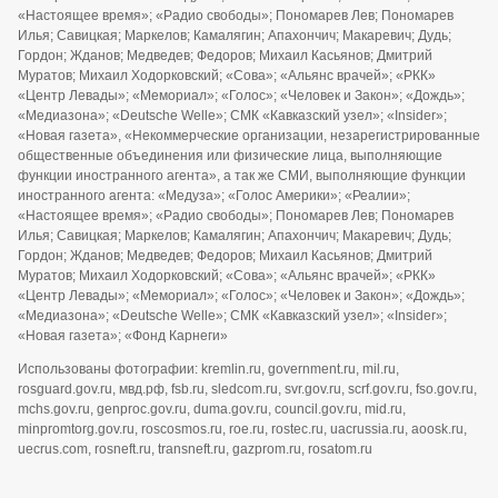
«Настоящее время»; «Радио свободы»; Пономарев Лев; Пономарев
Илья; Савицкая; Маркелов; Камалягин; Апахончич; Макаревич; Дудь;
Гордон; Жданов; Медведев; Федоров; Михаил Касьянов; Дмитрий
Муратов; Михаил Ходорковский; «Сова»; «Альянс врачей»; «РКК»
«Центр Левады»; «Мемориал»; «Голос»; «Человек и Закон»; «Дождь»;
«Медиазона»; «Deutsche Welle»; СМК «Кавказский узел»; «Insider»;
«Новая газета», «Некоммерческие организации, незарегистрированные
общественные объединения или физические лица, выполняющие
функции иностранного агента», а так же СМИ, выполняющие функции
иностранного агента: «Медуза»; «Голос Америки»; «Реалии»;
«Настоящее время»; «Радио свободы»; Пономарев Лев; Пономарев
Илья; Савицкая; Маркелов; Камалягин; Апахончич; Макаревич; Дудь;
Гордон; Жданов; Медведев; Федоров; Михаил Касьянов; Дмитрий
Муратов; Михаил Ходорковский; «Сова»; «Альянс врачей»; «РКК»
«Центр Левады»; «Мемориал»; «Голос»; «Человек и Закон»; «Дождь»;
«Медиазона»; «Deutsche Welle»; СМК «Кавказский узел»; «Insider»;
«Новая газета»; «Фонд Карнеги»
Использованы фотографии: kremlin.ru, government.ru, mil.ru,
rosguard.gov.ru, мвд.рф, fsb.ru, sledcom.ru, svr.gov.ru, scrf.gov.ru, fso.gov.ru,
mchs.gov.ru, genproc.gov.ru, duma.gov.ru, council.gov.ru, mid.ru,
minpromtorg.gov.ru, roscosmos.ru, roe.ru, rostec.ru, uacrussia.ru, aoosk.ru,
uecrus.com, rosneft.ru, transneft.ru, gazprom.ru, rosatom.ru