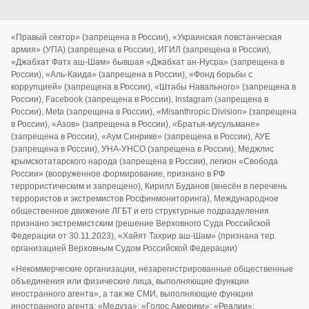
«Правый сектор» (запрещена в России), «Украинская повстанческая
армия» (УПА) (запрещена в России), ИГИЛ (запрещена в России),
«Джабхат Фатх аш-Шам» бывшая «Джабхат ан-Нусра» (запрещена в
России), «Аль-Каида» (запрещена в России), «Фонд борьбы с
коррупцией» (запрещена в России), «Штабы Навального» (запрещена в
России), Facebook (запрещена в России), Instagram (запрещена в
России), Meta (запрещена в России), «Misanthropic Division» (запрещена
в России), «Азов» (запрещена в России), «Братья-мусульмане»
(запрещена в России), «Аум Синрике» (запрещена в России), АУЕ
(запрещена в России), УНА-УНСО (запрещена в России), Меджлис
крымскотатарского народа (запрещена в России), легион «Свобода
России» (вооруженное формирование, признано в РФ
террористическим и запрещено), Кирилл Буданов (внесён в перечень
террористов и экстремистов Росфинмониторинга), Международное
общественное движение ЛГБТ и его структурные подразделения
признано экстремистским (решение Верховного Суда Российской
Федерации от 30.11.2023), «Хайят Тахрир аш-Шам» (признана тер.
организацией Верховным Судом Российской Федерации)
«Некоммерческие организации, незарегистрированные общественные
объединения или физические лица, выполняющие функции
иностранного агента», а так же СМИ, выполняющие функции
иностранного агента: «Медуза»; «Голос Америки»; «Реалии»;