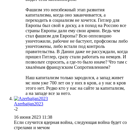
Фашизм это неизбежный этап развития
капитализма, когда оно заканчивается, а
переходить в социализм не хочется. Гитлер для
Европы был свой в доску, а в поход на Россию все
страны Европы дали ему свои армии. Ведь чем
стал фашизм для Европы? Всю оппозицию
уничтожили, рабочие не бастуют, профсоюзы либо
уничтожены, либо встали под контроль
правительства. В Дании даже не рассуждали, когда
пришел Гитлер, сразу стали работать на немцев. И
позвольте спросить, а где-​то было иначе? Что там с
хвалёным французским Сопротивлением?
Наш капитализм только зародился, а запад живет
мс ним уже 700 лет он у них в кров, а у нас в кров
этого нет. Редко кто у нас на сайте за капитализм,
а на западе все за него.
Azerbaijan2023
-2
16 июня 2023 11:38
Если случится ядерная война, следующая война будет со
стрелами и мечом