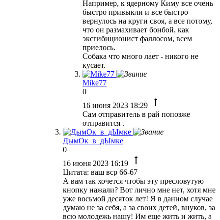
Например, к ядерному Киму все очень
быстро привыкли и все быстро
вернулось на круги своя, а все потому,
что он размахивает бонбой, как
эксгибиционист фаллосом, всем
приелось.
Собака что много лает - никого не
кусает.
Mike77
0
16 июня 2023 18:29
Сам отправитель в рай попозже
отправится .
ДымОк_в_дЫмке
0
16 июня 2023 16:19
Цитата: ваш вср 66-67
А вам так хочется чтобы эту пресловутую
кнопку нажали? Вот лично мне нет, хотя мне
уже восьмой десяток лет! Я в данном случае
думаю не за себя, а за своих детей, внуков, за
всю молодежь нашу! Им еще жить и жить, а