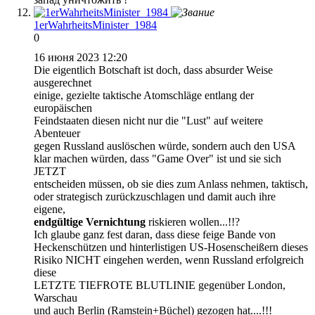
1erWahrheitsMinister_1984
0
16 июня 2023 12:20
Die eigentlich Botschaft ist doch, dass absurder Weise
ausgerechnet
einige, gezielte taktische Atomschläge entlang der
europäischen
Feindstaaten diesen nicht nur die "Lust" auf weitere
Abenteuer
gegen Russland auslöschen würde, sondern auch den USA
klar machen würden, dass "Game Over" ist und sie sich
JETZT
entscheiden müssen, ob sie dies zum Anlass nehmen, taktisch,
oder strategisch zurückzuschlagen und damit auch ihre
eigene,
endgültige Vernichtung
riskieren wollen...!!?
Ich glaube ganz fest daran, dass diese feige Bande von
Heckenschützen und hinterlistigen US-Hosenscheißern dieses
Risiko NICHT eingehen werden, wenn Russland erfolgreich
diese
LETZTE TIEFROTE BLUTLINIE gegenüber London,
Warschau
und auch Berlin (Ramstein+Büchel) gezogen hat....!!!