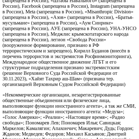
(запрещена в России), «Штабы Навального» (запрещена в
России), Facebook (запрещена в России), Instagram (запрещена
в России), Meta (запрещена в России), «Misanthropic Division»
(запрещена в России), «Азов» (запрещена в России), «Братья-
мусульмане» (запрещена в России), «Аум Синрике»
(запрещена в России), АУЕ (запрещена в России), УНА-УНСО
(запрещена в России), Меджлис крымскотатарского народа
(запрещена в России), легион «Свобода России»
(вооруженное формирование, признано в РФ
террористическим и запрещено), Кирилл Буданов (внесён в
перечень террористов и экстремистов Росфинмониторинга),
Международное общественное движение ЛГБТ и его
структурные подразделения признано экстремистским
(решение Верховного Суда Российской Федерации от
30.11.2023), «Хайят Тахрир аш-Шам» (признана тер.
организацией Верховным Судом Российской Федерации)
«Некоммерческие организации, незарегистрированные
общественные объединения или физические лица,
выполняющие функции иностранного агента», а так же СМИ,
выполняющие функции иностранного агента: «Медуза»;
«Голос Америки»; «Реалии»; «Настоящее время»; «Радио
свободы»; Пономарев Лев; Пономарев Илья; Савицкая;
Маркелов; Камалягин; Апахончич; Макаревич; Дудь; Гордон;
Жданов; Медведев; Федоров; Михаил Касьянов; Дмитрий