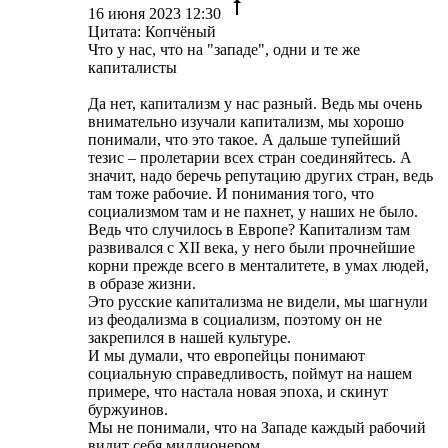
16 июня 2023 12:30
Цитата: Копчёный
Что у нас, что на "западе", одни и те же
капиталисты
Да нет, капитализм у нас разный. Ведь мы очень
внимательно изучали капитализм, мы хорошо
понимали, что это такое. А дальше тупейший
тезис – пролетарии всех стран соединяйтесь. А
значит, надо беречь репутацию других стран, ведь
там тоже рабочие. И понимания того, что
социализмом там и не пахнет, у наших не было.
Ведь что случилось в Европе? Капитализм там
развивался с XII века, у него были прочнейшие
корни прежде всего в менталитете, в умах людей,
в образе жизни.
Это русские капитализма не видели, мы шагнули
из феодализма в социализм, поэтому он не
закрепился в нашей культуре.
И мы думали, что европейцы понимают
социальную справедливость, поймут на нашем
примере, что настала новая эпоха, и скинут
буржуинов.
Мы не понимали, что на Западе каждый рабочий
видит себя миллионером.