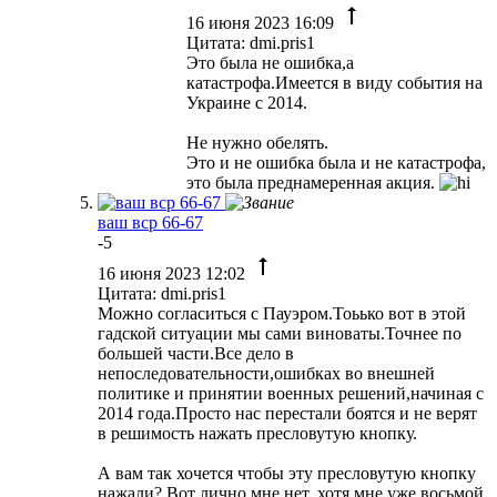
16 июня 2023 16:09
Цитата: dmi.pris1
Это была не ошибка,а
катастрофа.Имеется в виду события на
Украине с 2014.
Не нужно обелять.
Это и не ошибка была и не катастрофа,
это была преднамеренная акция.
ваш вср 66-67
-5
16 июня 2023 12:02
Цитата: dmi.pris1
Можно согласиться с Пауэром.Тоьько вот в этой
гадской ситуации мы сами виноваты.Точнее по
большей части.Все дело в
непоследовательности,ошибках во внешней
политике и принятии военных решений,начиная с
2014 года.Просто нас перестали боятся и не верят
в решимость нажать пресловутую кнопку.
А вам так хочется чтобы эту пресловутую кнопку
нажали? Вот лично мне нет, хотя мне уже восьмой