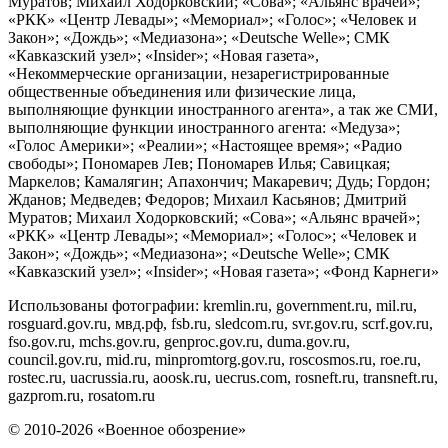
Муратов; Михаил Ходорковский; «Сова»; «Альянс врачей»;
«РКК» «Центр Левады»; «Мемориал»; «Голос»; «Человек и
Закон»; «Дождь»; «Медиазона»; «Deutsche Welle»; СМК
«Кавказский узел»; «Insider»; «Новая газета»,
«Некоммерческие организации, незарегистрированные
общественные объединения или физические лица,
выполняющие функции иностранного агента», а так же СМИ,
выполняющие функции иностранного агента: «Медуза»;
«Голос Америки»; «Реалии»; «Настоящее время»; «Радио
свободы»; Пономарев Лев; Пономарев Илья; Савицкая;
Маркелов; Камалягин; Апахончич; Макаревич; Дудь; Гордон;
Жданов; Медведев; Федоров; Михаил Касьянов; Дмитрий
Муратов; Михаил Ходорковский; «Сова»; «Альянс врачей»;
«РКК» «Центр Левады»; «Мемориал»; «Голос»; «Человек и
Закон»; «Дождь»; «Медиазона»; «Deutsche Welle»; СМК
«Кавказский узел»; «Insider»; «Новая газета»; «Фонд Карнеги»
Использованы фотографии: kremlin.ru, government.ru, mil.ru,
rosguard.gov.ru, мвд.рф, fsb.ru, sledcom.ru, svr.gov.ru, scrf.gov.ru,
fso.gov.ru, mchs.gov.ru, genproc.gov.ru, duma.gov.ru,
council.gov.ru, mid.ru, minpromtorg.gov.ru, roscosmos.ru, roe.ru,
rostec.ru, uacrussia.ru, aoosk.ru, uecrus.com, rosneft.ru, transneft.ru,
gazprom.ru, rosatom.ru
© 2010-2026 «Военное обозрение»