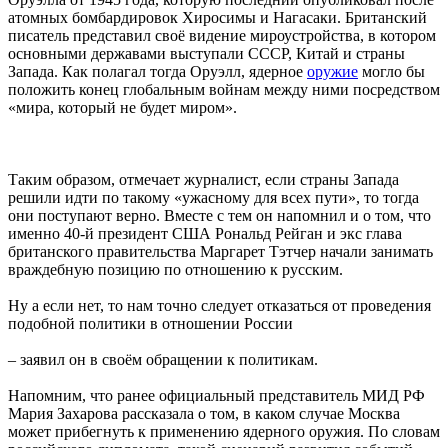
атомных бомбардировок Хиросимы и Нагасаки. Британский
писатель представил своё видение мироустройства, в котором
основными державами выступали СССР, Китай и страны
Запада. Как полагал тогда Оруэлл, ядерное
оружие
могло бы
положить конец глобальным войнам между ними посредством
«мира, который не будет миром».
Таким образом, отмечает журналист, если страны Запада
решили идти по такому «ужасному для всех пути», то тогда
они поступают верно. Вместе с тем он напомнил и о том, что
именно 40-й президент США Рональд Рейган и экс глава
британского правительства Маргарет Тэтчер начали занимать
враждебную позицию по отношению к русским.
Ну а если нет, то нам точно следует отказаться от проведения
подобной политики в отношении России
– заявил он в своём обращении к политикам.
Напомним, что ранее официальный представитель МИД РФ
Мария Захарова рассказала о том, в каком случае Москва
может прибегнуть к применению ядерного оружия. По словам