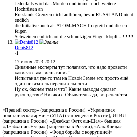
Jedenfalls wird das Morden und immer noch weitere
Hochrüsten an
Russlands Grenzen nicht aufhören, bevor RUSSLAND nicht
endlich
die Initiative auch als ATOM-MACHT ergreift und diesen
feigen
Schweinen endlich auf die schmutzigen Finger klopft...!!!!!!!!
Denis812
-1
17 июня 2023 20:12
Диванные эксперты тут полагают, что надо провести
какие-то там "испытания".
Испытания где-то там на Новой Земле это просто ещё
один показатель нерешительности.
Ну ок, бахнем там и что? Какие выводы сделает
руководство? Никаких. ОБыватель - да, встрепенётся.
«Правый сектор» (запрещена в России), «Украинская
повстанческая армия» (УПА) (запрещена в России), ИГИЛ
(запрещена в России), «Джабхат Фатх аш-Шам» бывшая
«Джабхат ан-Нусра» (запрещена в России), «Аль-Каида»
(запрещена в России), «Фонд борьбы с коррупцией»