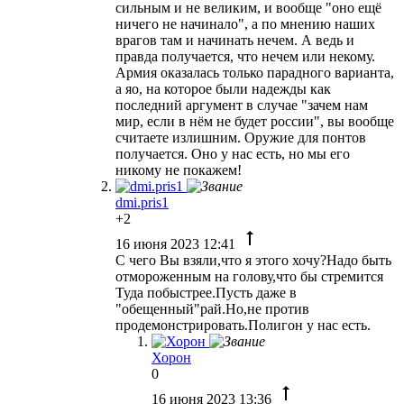
сильным и не великим, и вообще "оно ещё
ничего не начинало", а по мнению наших
врагов там и начинать нечем. А ведь и
правда получается, что нечем или некому.
Армия оказалась только парадного варианта,
а яо, на которое были надежды как
последний аргумент в случае "зачем нам
мир, если в нём не будет россии", вы вообще
считаете излишним. Оружие для понтов
получается. Оно у нас есть, но мы его
никому не покажем!
dmi.pris1
+2
16 июня 2023 12:41
С чего Вы взяли,что я этого хочу?Надо быть
отмороженным на голову,что бы стремится
Туда побыстрее.Пусть даже в
"обещенный"рай.Но,не против
продемонстрировать.Полигон у нас есть.
Хорон
0
16 июня 2023 13:36