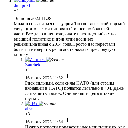
dmi.pris1
+4
16 июня 2023 11:28
Можно согласиться с Пауэром.Тоьько вот в этой гадской
ситуации мы сами виноваты.Точнее по большей
части.Все дело в непоследовательности,ошибках во
внешней политике и принятии военных
решений,начиная с 2014 года.Просто нас перестали
боятся и не верят в решимость нажать пресловутую
кнопку.
Zaurbek
+1
16 июня 2023 11:32
Риск сильный, если силы НАТО (или страны ,
входящей в НАТО) появятся легально в 404. Даже
для защиты тылов. Они любят играть в такие
шутки.
al3x
+3
16 июня 2023 11:34
Нужно провести показательные испытания яо, как