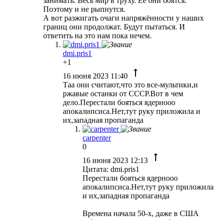
занимать. Весь мир в труху. Её они боятся.
Поэтому и не рыпнутся.
А вот разжигать очаги напряжённости у наших
границ они продолжат. Будут пытаться. И
ответить на это нам пока нечем.
dmi.pris1
+1
16 июня 2023 11:40
Таа они считают,что это все-мультики,и
ржавые останки от СССР.Вот в чем
дело.Перестали бояться ядернооо
апокалипсиса.Нет,тут руку приложила и
их,западная пропаганда
carpenter
0
16 июня 2023 12:13
Цитата: dmi.pris1
Перестали бояться ядернооо
апокалипсиса.Нет,тут руку приложила
и их,западная пропаганда
Времена начала 50-х, даже в США