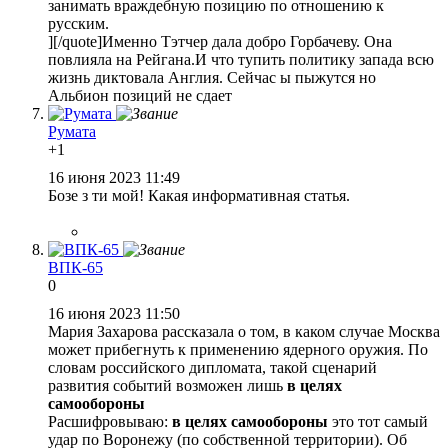
занимать враждебную позицию по отношению к
русским.
][/quote]Именно Тэтчер дала добро Горбачеву. Она
повлияла на Рейгана.И что тупить политику запада всю
жизнь диктовала Англия. Сейчас ы пыжутся но
Альбион позиций не сдает
Румaтa
+1
16 июня 2023 11:49
Бозе з ти мой! Какая информативная статья.
ВПК-65
0
16 июня 2023 11:50
Мария Захарова рассказала о том, в каком случае Москва
может прибегнуть к применению ядерного оружия. По
словам российского дипломата, такой сценарий
развития событий возможен лишь
в целях
самообороны
Расшифровываю:
в целях самообороны
это тот самый
удар по Воронежу (по собственной территории). Об