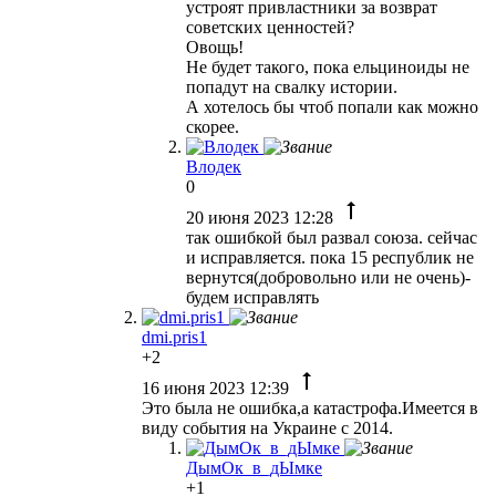
устроят привластники за возврат
советских ценностей?
Овощь!
Не будет такого, пока ельциноиды не
попадут на свалку истории.
А хотелось бы чтоб попали как можно
скорее.
Влодек
0
20 июня 2023 12:28
так ошибкой был развал союза. сейчас
и исправляется. пока 15 республик не
вернутся(добровольно или не очень)-
будем исправлять
dmi.pris1
+2
16 июня 2023 12:39
Это была не ошибка,а катастрофа.Имеется в
виду события на Украине с 2014.
ДымОк_в_дЫмке
+1