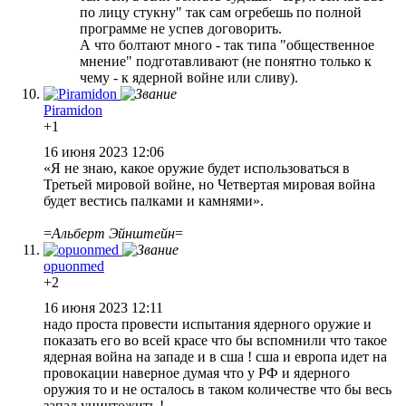
по лицу стукну" так сам огребешь по полной
программе не успев договорить.
А что болтают много - так типа "общественное
мнение" подготавливают (не понятно только к
чему - к ядерной войне или сливу).
Piramidon
+1
16 июня 2023 12:06
«Я не знаю, какое оружие будет использоваться в
Третьей мировой войне, но Четвертая мировая война
будет вестись палками и камнями».
=
Альберт Эйнштейн
=
opuonmed
+2
16 июня 2023 12:11
надо проста провести испытания ядерного оружие и
показать его во всей красе что бы вспомнили что такое
ядерная война на западе и в сша ! сша и европа идет на
провокации наверное думая что у РФ и ядерного
оружия то и не осталось в таком количестве что бы весь
запад уничтожить !